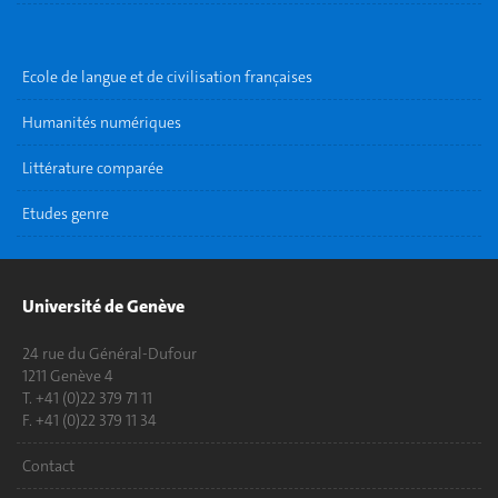
Ecole de langue et de civilisation françaises
Humanités numériques
Littérature comparée
Etudes genre
Université de Genève
24 rue du Général-Dufour
1211 Genève 4
T. +41 (0)22 379 71 11
F. +41 (0)22 379 11 34
Contact