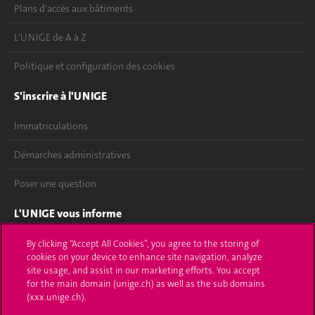
Plans d'accès aux bâtiments
L'UNIGE de A à Z
Politique et configuration des cookies
S'inscrire à l'UNIGE
Immatriculations
Démarches administratives
Poser une question
L'UNIGE vous informe
UNIGE Mobile
By clicking “Accept All Cookies”, you agree to the storing of
cookies on your device to enhance site navigation, analyze
site usage, and assist in our marketing efforts. You accept
Médias
for the main domain (unige.ch) as well as the sub domains
(xxx.unige.ch).
Offres d'emploi