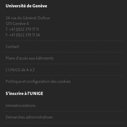
Université de Genève
24 rue du Général-Dufour
1211 Genève 4
T. +41 (0)22 379 71 11
F. +41 (0)22 379 11 34
Contact
Plans d'accès aux bâtiments
L'UNIGE de A à Z
Politique et configuration des cookies
S'inscrire à l'UNIGE
Immatriculations
Démarches administratives