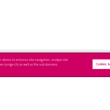
ur device to enhance site navigation, analyze site
Cookies S
ain (unige.ch) as well as the sub domains
crire à l'UNIGE
L'UNIGE vous informe
culations
UNIGE Mobile
es administratives
Médias
ne question
Offres d'emploi