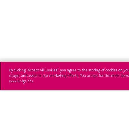
By clicking “Accept All Cookies”, you agree to the storing of cookies on yo
usage, and assist in our marketing efforts. You accept for the main dom
(xxx.unige.ch).
Université de Genève
S'ins
24 rue du Général-Dufour
Immatri
1211 Genève 4
T. +41 (0)22 379 71 11
Démarch
F. +41 (0)22 379 11 34
Poser u