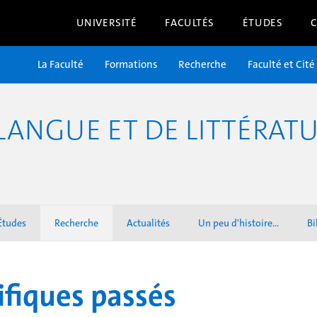
UNIVERSITÉ
FACULTÉS
ÉTUDES
La Faculté
Formations
Recherche
Faculté et Cité
ANGUE ET DE LITTÉRATU
Études
Recherche
Actualités
Un peu d'histoire...
Bi
fiques passés