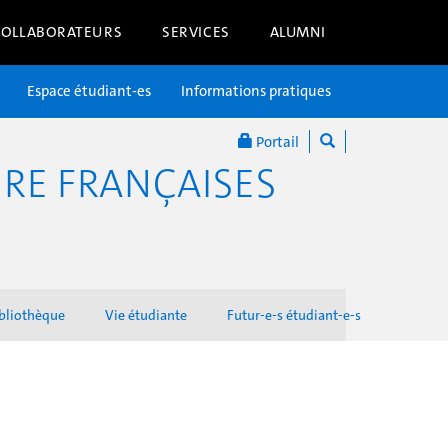
COLLABORATEURS
SERVICES
ALUMNI
Espace étudiant-es
Informations pratiques
Portail
RE FRANÇAISES
bliothèque
Vie étudiante
Futur-e-s étudiant-e-s