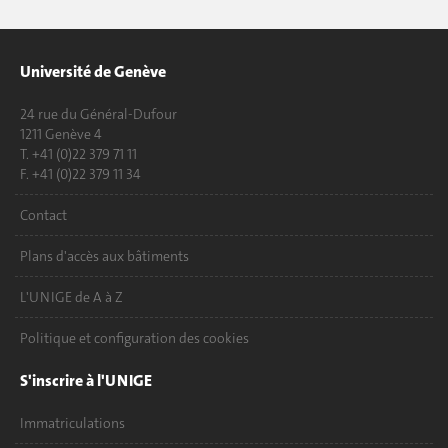
Université de Genève
24 rue du Général-Dufour
1211 Genève 4
T. +41 (0)22 379 71 11
F. +41 (0)22 379 11 34
Contact
Plans d'accès aux bâtiments
L'UNIGE de A à Z
Politique et configuration des cookies
S'inscrire à l'UNIGE
Immatriculations