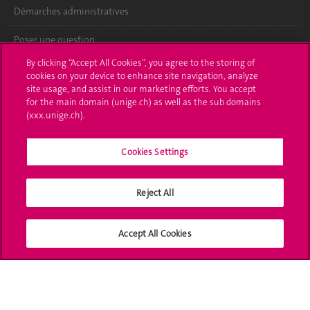
Démarches administratives
Poser une question
By clicking “Accept All Cookies”, you agree to the storing of
L'UNIGE vous informe
cookies on your device to enhance site navigation, analyze
site usage, and assist in our marketing efforts. You accept
UNIGE Mobile
for the main domain (unige.ch) as well as the sub domains
(xxx.unige.ch).
Médias
Cookies Settings
Offres d'emploi
Bibliothèque
Reject All
Calendrier académique
Accept All Cookies
Médias sociaux UNIGE
Accréditation