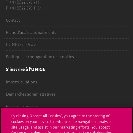
T. +41 (0)22 379 71 11
F. +41 (0)22 379 11 34
Contact
Plans d'accès aux bâtiments
L'UNIGE de A à Z
Politique et configuration des cookies
S'inscrire à l'UNIGE
Immatriculations
Démarches administratives
Poser une question
By clicking “Accept All Cookies”, you agree to the storing of
L'UNIGE vous informe
cookies on your device to enhance site navigation, analyze
site usage, and assist in our marketing efforts. You accept
UNIGE Mobile
for the main domain (unige.ch) as well as the sub domains