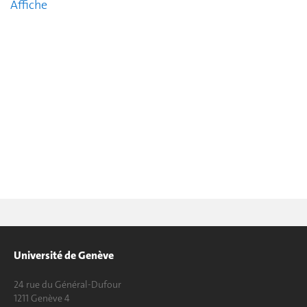
Affiche
Université de Genève
24 rue du Général-Dufour
1211 Genève 4