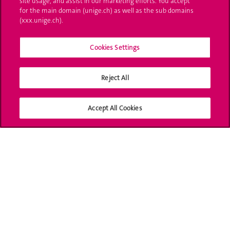
site usage, and assist in our marketing efforts. You accept
UNIGE Mobile
for the main domain (unige.ch) as well as the sub domains
(xxx.unige.ch).
Médias
Cookies Settings
Offres d'emploi
Bibliothèque
Reject All
Calendrier académique
Accept All Cookies
Médias sociaux UNIGE
Accréditation