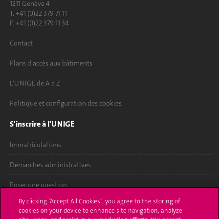
1211 Genève 4
T. +41 (0)22 379 71 11
F. +41 (0)22 379 11 34
Contact
Plans d'accès aux bâtiments
L'UNIGE de A à Z
Politique et configuration des cookies
S'inscrire à l'UNIGE
Immatriculations
Démarches administratives
Poser une question
By clicking “Accept All Cookies”, you agree to the storing of
L'UNIGE vous informe
cookies on your device to enhance site navigation, analyze