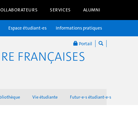
COLLABORATEURS
SERVICES
ALUMNI
Espace étudiant-es
Informations pratiques
Portail
RE FRANÇAISES
bliothèque
Vie étudiante
Futur-e-s étudiant-e-s