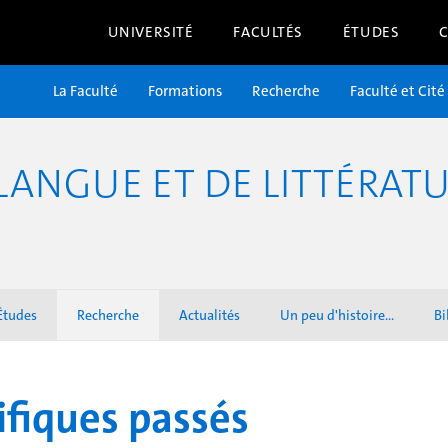
UNIVERSITÉ
FACULTÉS
ÉTUDES
La Faculté
Formations
Recherche
Faculté et Cité
ANGUE ET DE LITTÉRATU
Études
Recherche
Actualités
Un peu d'histoire...
Bi
fiques passés