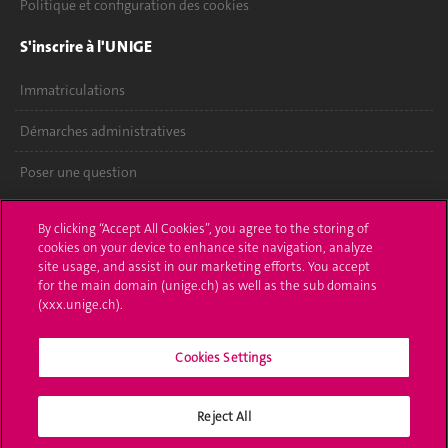
Politique et configuration des cookies
S'inscrire à l'UNIGE
Immatriculations
Démarches administratives
Poser une question
L'UNIGE vous informe
By clicking “Accept All Cookies”, you agree to the storing of
cookies on your device to enhance site navigation, analyze
UNIGE Mobile
site usage, and assist in our marketing efforts. You accept
for the main domain (unige.ch) as well as the sub domains
Médias
(xxx.unige.ch).
Offres d'emploi
Cookies Settings
Bibliothèque
Reject All
Calendrier académique