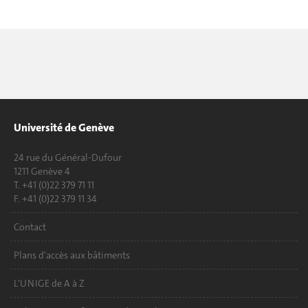
Université de Genève
24 rue du Général-Dufour
1211 Genève 4
T. +41 (0)22 379 71 11
F. +41 (0)22 379 11 34
Contact
Plans d'accès aux bâtiments
L'UNIGE de A à Z