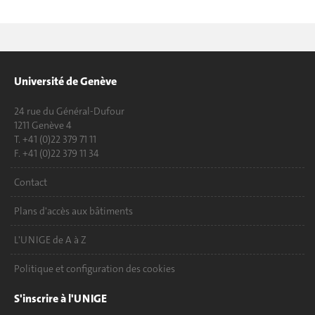
Université de Genève
24 rue du Général-Dufour
1211 Genève 4
T. +41 (0)22 379 71 11
F. +41 (0)22 379 11 34
Contact
Plans d'accès aux bâtiments
L'UNIGE de A à Z
Politique et configuration des cookies
S'inscrire à l'UNIGE