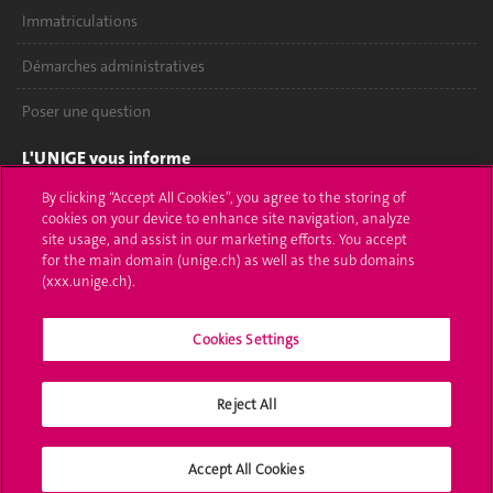
Immatriculations
Démarches administratives
Poser une question
L'UNIGE vous informe
By clicking “Accept All Cookies”, you agree to the storing of
UNIGE Mobile
cookies on your device to enhance site navigation, analyze
site usage, and assist in our marketing efforts. You accept
Médias
for the main domain (unige.ch) as well as the sub domains
(xxx.unige.ch).
Offres d'emploi
Bibliothèque
Cookies Settings
Calendrier académique
Reject All
Médias sociaux UNIGE
Accept All Cookies