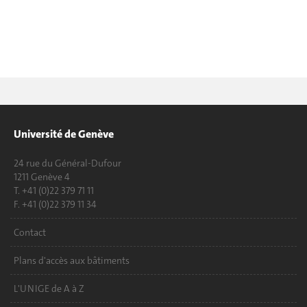
Université de Genève
24 rue du Général-Dufour
1211 Genève 4
T. +41 (0)22 379 71 11
F. +41 (0)22 379 11 34
Contact
Plans d'accès aux bâtiments
L'UNIGE de A à Z