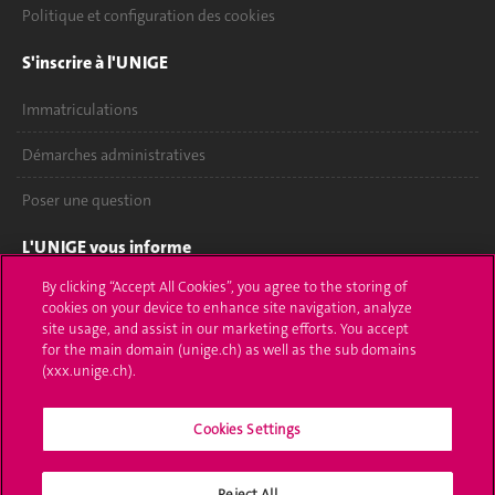
Politique et configuration des cookies
S'inscrire à l'UNIGE
Immatriculations
Démarches administratives
Poser une question
L'UNIGE vous informe
By clicking “Accept All Cookies”, you agree to the storing of
UNIGE Mobile
cookies on your device to enhance site navigation, analyze
site usage, and assist in our marketing efforts. You accept
Médias
for the main domain (unige.ch) as well as the sub domains
(xxx.unige.ch).
Offres d'emploi
Bibliothèque
Cookies Settings
Calendrier académique
Reject All