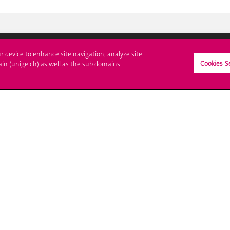
ur device to enhance site navigation, analyze site
Cookies S
ain (unige.ch) as well as the sub domains
crire à l'UNIGE
L'UNIGE vous informe
culations
UNIGE Mobile
es administratives
Médias
ne question
Offres d'emploi
Bibliothèque
Calendrier académique