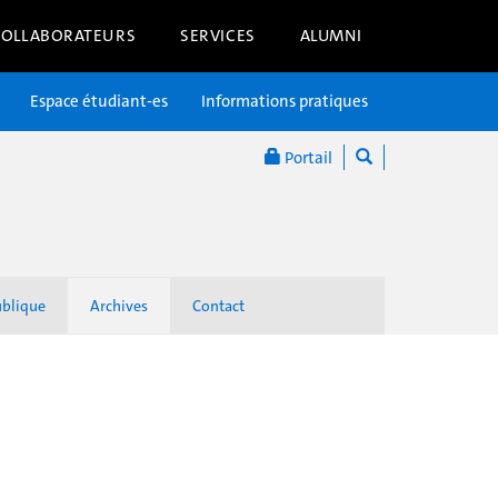
COLLABORATEURS
SERVICES
ALUMNI
Espace étudiant-es
Informations pratiques
Portail
ublique
Archives
Contact