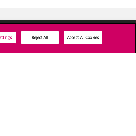
ettings
Reject All
Accept All Cookies
Médias sociaux UNIGE
Accréditation