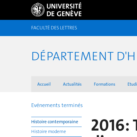
FACULTÉ DES LETTRES
DÉPARTEMENT D'H
Accueil
Actualités
Formations
Etudi
Evénements terminés
2016:
Histoire contemporaine
Histoire moderne