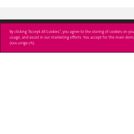
By clicking “Accept All Cookies”, you agree to the storing of cookies on yo
usage, and assist in our marketing efforts. You accept for the main dom
Université de Genève
S'ins
(xxx.unige.ch).
24 rue du Général-Dufour
Immatri
1211 Genève 4
T. +41 (0)22 379 71 11
Démarch
F. +41 (0)22 379 11 34
Poser u
Contact
Plans d'accès aux bâtiments
L'UNIGE de A à Z
Politique et configuration des cookies