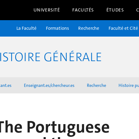
UNIVERSITÉ
FACULTÉS
ÉTUDES
La Faculté
Formations
Recherche
Faculté et Cité
ISTOIRE GÉNÉRALE
ant.es
Enseignant.es/chercheur.es
Recherche
Histoire p
 The Portuguese