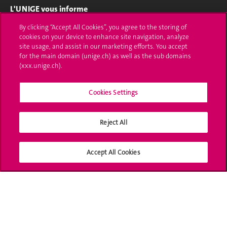
L'UNIGE vous informe
By clicking “Accept All Cookies”, you agree to the storing of
UNIGE Mobile
cookies on your device to enhance site navigation, analyze
site usage, and assist in our marketing efforts. You accept
Médias
for the main domain (unige.ch) as well as the sub domains
(xxx.unige.ch).
Offres d'emploi
Bibliothèque
Cookies Settings
Calendrier académique
Reject All
Médias sociaux UNIGE
Accept All Cookies
Accréditation