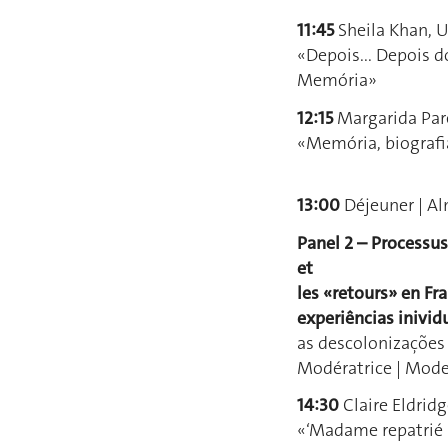
11:45
Sheila Khan, 
«Depois... Depois d
Memória»
12:15
Margarida Pare
«Memória, biograf
13:00
Déjeuner | A
Panel 2 – Processus
et
les «retours» en Fra
experiências inivid
as descolonizações 
Modératrice | Mode
14:30
Claire Eldridg
«‘Madame repatrié s