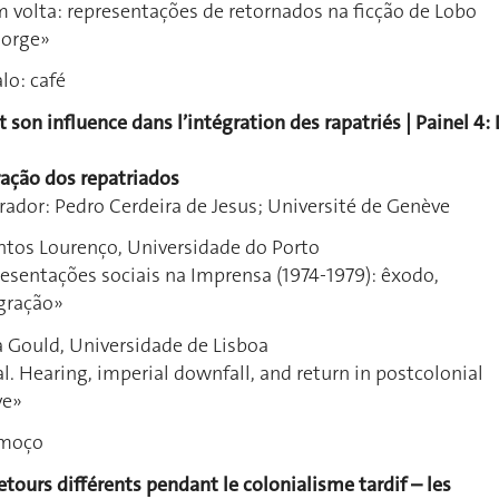
 volta: representações de retornados na ficção de Lobo
Jorge»
lo: café
t son influence dans l’intégration des rapatriés | Painel 4:
ração dos repatriados
ador: Pedro Cerdeira de Jesus; Université de Genève
ntos Lourenço, Universidade do Porto
esentações sociais na Imprensa (1974-1979): êxodo,
gração»
a Gould, Universidade de Lisboa
. Hearing, imperial downfall, and return in postcolonial
ve»
lmoço
etours différents pendant le colonialisme tardif – les