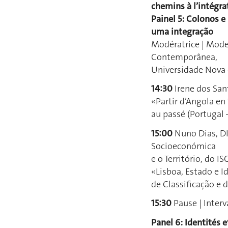
chemins à l’intégra
Painel 5: Colonos e
uma integração
Modératrice | Moder
Contemporânea,
Universidade Nova 
14:30
Irene dos Sant
«Partir d’Angola en
au passé (Portugal 
15:00
Nuno Dias, D
Socioeconómica
e o Território, do I
«Lisboa, Estado e I
de Classificação e 
15:30
Pause | Interv
Panel 6: Identités e