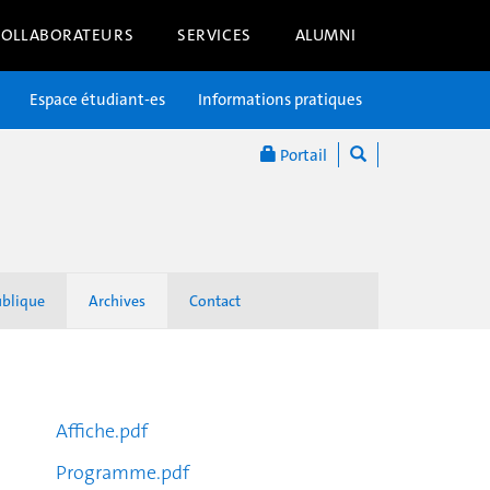
COLLABORATEURS
SERVICES
ALUMNI
Espace étudiant-es
Informations pratiques
Portail
ublique
Archives
Contact
Affiche.pdf
Programme.pdf