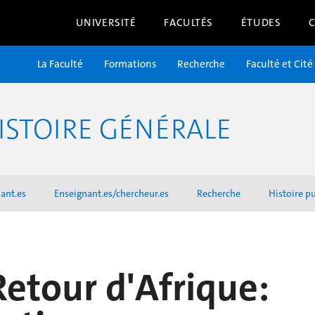
UNIVERSITÉ
FACULTÉS
ÉTUDES
La Faculté
Formations
Recherche
Faculté et Cité
ISTOIRE GÉNÉRALE
ant.es
Enseignant.es/chercheur.es
Recherche
Histoire p
Retour d'Afrique: