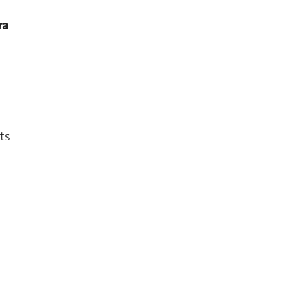
ra
ts
s