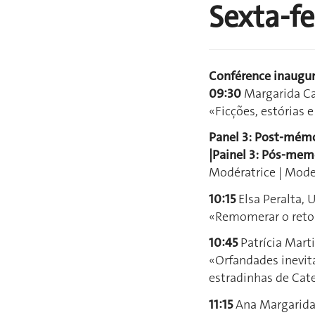
Sexta-f
Conférence inaugur
09:30
Margarida Ca
«Ficções, estórias 
Panel 3: Post-mémoir
|Painel 3: Pós-memó
Modératrice | Mode
10:15
Elsa Peralta, 
«Remomerar o retorn
10:45
Patrícia Marti
«Orfandades inevitá
estradinhas de Cat
11:15
Ana Margarida 