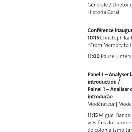
Générale / Diretor
História Geral
Conférence inaugur
10:15
Christoph Kalte
«From Memory to Hi
11:00
Pause | Interv
Panel 1 – Analyser 
introduction /
Painel 1 – Analisa
introdução
Modérateur | Moder
11:15
Miguel Bandei
«Os fins do caminho
do colonialismo ta