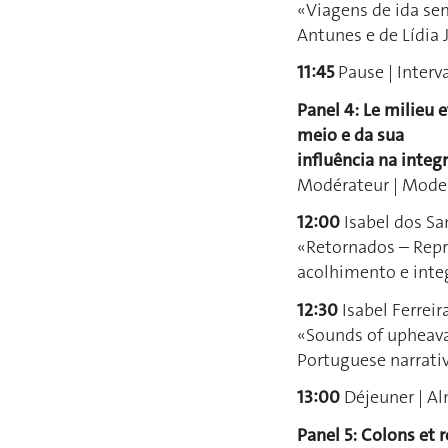
«Viagens de ida sem
Antunes e de Lídia 
11:45
Pause | Interva
Panel 4: Le milieu e
meio e da sua
influência na integ
Modérateur | Moder
12:00
Isabel dos Sa
«Retornados – Repr
acolhimento e inte
12:30
Isabel Ferreir
«Sounds of upheaval
Portuguese narrati
13:00
Déjeuner | A
Panel 5: Colons et r