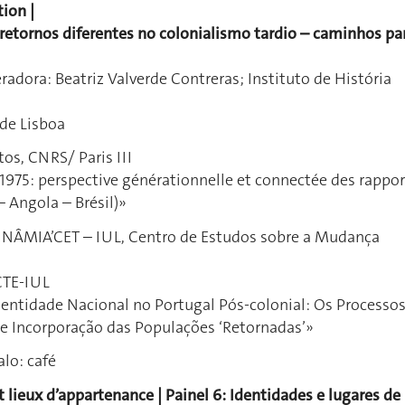
tion |
 retornos diferentes no colonialismo tardio – caminhos pa
adora: Beatriz Valverde Contreras; Instituto de História
de Lisboa
os, CNRS/ Paris III
 1975 : perspective générationnelle et connectée des rappor
– Angola – Brésil)»
INÂMIA’CET – IUL, Centro de Estudos sobre a Mudança
SCTE-IUL
dentidade Nacional no Portugal Pós-colonial: Os Processo
de Incorporação das Populações ‘Retornadas’»
alo: café
t lieux d’appartenance | Painel 6: Identidades e lugares de