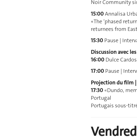
Noir Community si
15:00
Annalisa Urba
«The ‘phased return
returnees from East
15:30
Pause | Interv
Discussion avec les
16:00
Dulce Cardos
17 :00
Pause | Interv
Projection du film |
17:30
«Dundo, memór
Portugal
Portugais sous-titr
Vendred