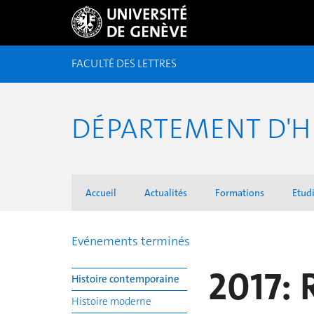
FACULTÉ DES LETTRES
DÉPARTEMENT D'H
Accueil
Actualités
Formations
Etudi
Evénements terminés
2017: 
Histoire contemporaine
Histoire moderne