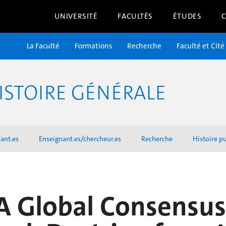
UNIVERSITÉ
FACULTÉS
ÉTUDES
La Faculté
Formations
Recherche
Faculté et Cité
ISTOIRE GÉNÉRALE
ant.es
Enseignant.es/chercheur.es
Recherche
Histoire p
A Global Consensus