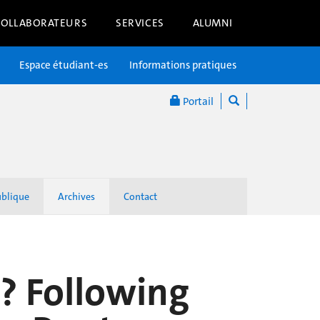
COLLABORATEURS
SERVICES
ALUMNI
Espace étudiant-es
Informations pratiques
Portail
ublique
Archives
Contact
? Following