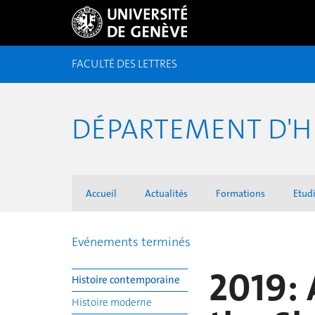
FACULTÉ DES LETTRES
DÉPARTEMENT D'H
Accueil
Actualités
Formations
Etudi
Evénements terminés
2019: 
Histoire contemporaine
Histoire moderne