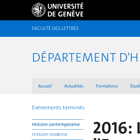
FACULTÉ DES LETTRES
DÉPARTEMENT D'H
Accueil
Actualités
Formations
Etudi
Evénements terminés
2016: 
Histoire contemporaine
Histoire moderne