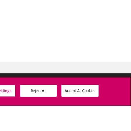
ettings
Reject All
Accept All Cookies
Médias sociaux UNIGE