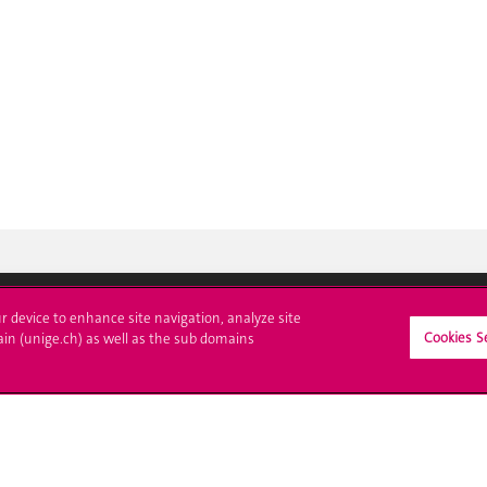
ur device to enhance site navigation, analyze site
Cookies S
crire à l'UNIGE
L'UNIGE vous informe
ain (unige.ch) as well as the sub domains
culations
UNIGE Mobile
es administratives
Médias
ne question
Offres d'emploi