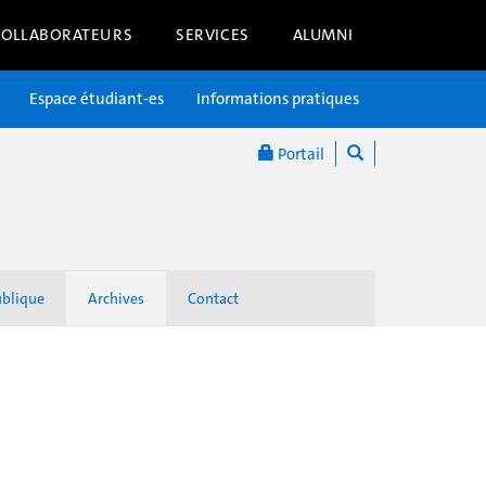
COLLABORATEURS
SERVICES
ALUMNI
Espace étudiant-es
Informations pratiques
Portail
ublique
Archives
Contact