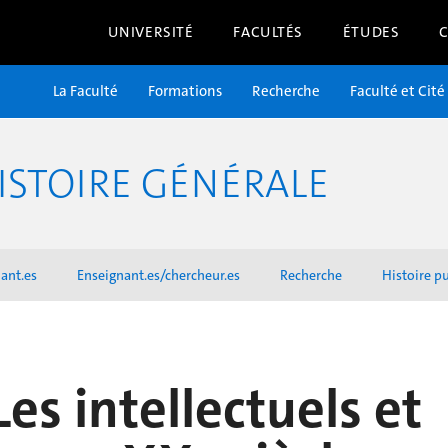
UNIVERSITÉ
FACULTÉS
ÉTUDES
La Faculté
Formations
Recherche
Faculté et Cité
ISTOIRE GÉNÉRALE
ant.es
Enseignant.es/chercheur.es
Recherche
Histoire p
Les intellectuels et