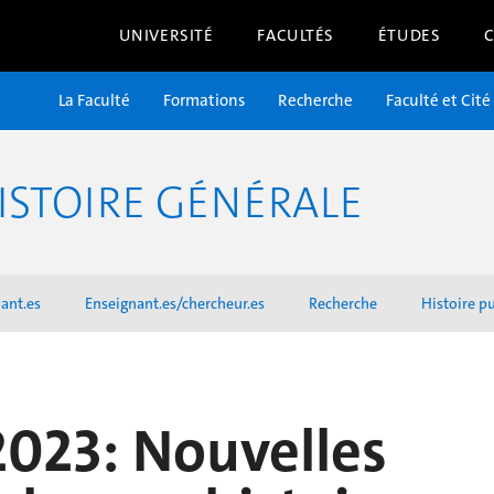
UNIVERSITÉ
FACULTÉS
ÉTUDES
La Faculté
Formations
Recherche
Faculté et Cité
ISTOIRE GÉNÉRALE
ant.es
Enseignant.es/chercheur.es
Recherche
Histoire p
023: Nouvelles