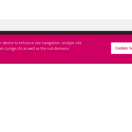
ur device to enhance site navigation, analyze site
Cookies S
ain (unige.ch) as well as the sub domains
crire à l'UNIGE
L'UNIGE vous informe
culations
UNIGE Mobile
es administratives
Médias
ne question
Offres d'emploi
Bibliothèque
Calendrier académique