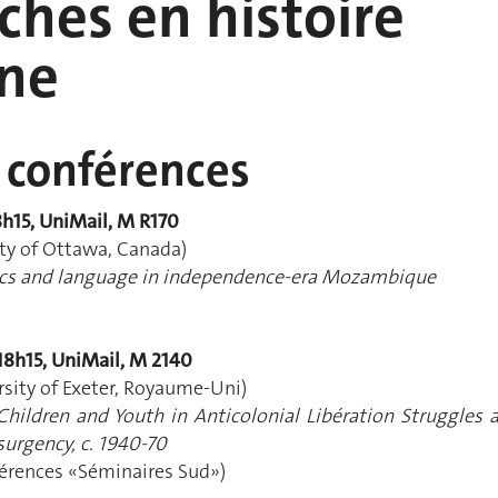
ches en histoire
ine
 conférences
8h15, UniMail, M R170
sity of Ottawa, Canada)
ics and language in independence-era Mozambique
18h15, UniMail, M 2140
sity of Exeter, Royaume-Uni)
Children and Youth in Anticolonial Libération Struggles 
urgency, c. 1940-70
férences «Séminaires Sud»)