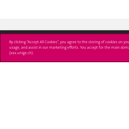
By clicking “Accept All Cookies”, you agree to the storing of cookies on yo
usage, and assist in our marketing efforts. You accept for the main dom
Université de Genève
S'ins
(xxx.unige.ch).
24 rue du Général-Dufour
Immatri
1211 Genève 4
T. +41 (0)22 379 71 11
Démarch
F. +41 (0)22 379 11 34
Poser u
Contact
Plans d'accès aux bâtiments
L'UNIGE de A à Z
Politique et configuration des cookies