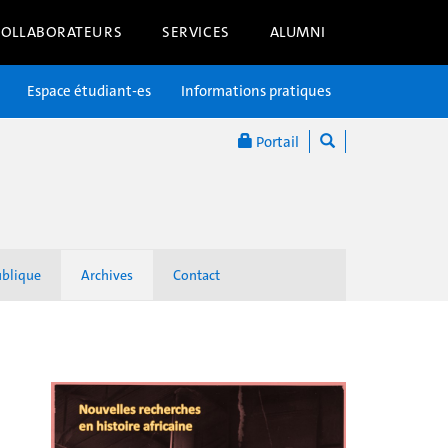
COLLABORATEURS
SERVICES
ALUMNI
Espace étudiant-es
Informations pratiques
Portail
ublique
Archives
Contact