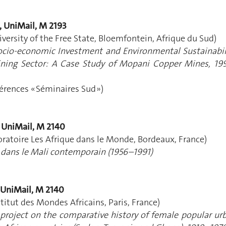
5, UniMail, M 2193
rsity of the Free State, Bloemfontein, Afrique du Sud)
Socio-economic Investment and Environmental Sustainabil
ning Sector: A Case Study of Mopani Copper Mines, 19
férences « Séminaires Sud »)
, UniMail, M 2140
oratoire Les Afrique dans le Monde, Bordeaux, France)
e dans le Mali contemporain (1956–1991)
 UniMail, M 2140
titut des Mondes Africains, Paris, France)
roject on the comparative history of female popular ur