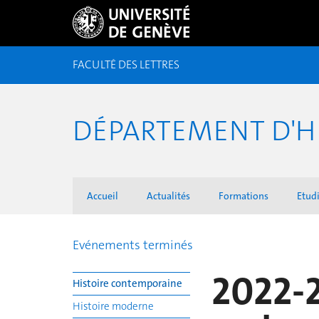
FACULTÉ DES LETTRES
DÉPARTEMENT D'H
Accueil
Actualités
Formations
Etudi
Evénements terminés
2022-2
Histoire contemporaine
Histoire moderne