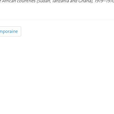
e African countries (Sudan, Tanzania and Ghana), 1919–197
emporaine