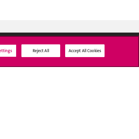
ettings
Reject All
Accept All Cookies
Médias sociaux UNIGE
Accréditation