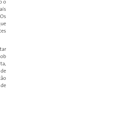
o o
aís
 Os
que
tes
tar
sob
ta,
 de
ção
 de