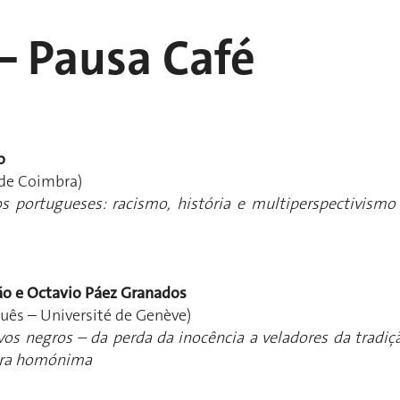
 – Pausa Café
o
de Coimbra)
os portugueses: racismo, história e multiperspectivismo
rão e Octavio Páez Granados
uês – Université de Genève)
vos negros – da perda da inocência a veladores da tradiç
era homónima