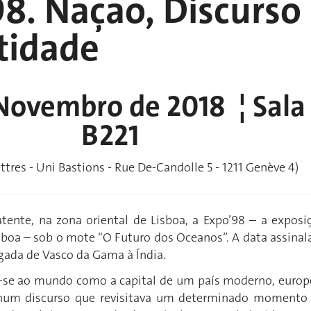
8. Naçao, Discurso
tidade
Novembro de 2018 ¦ Sala
B221
ettres - Uni Bastions - Rue De-Candolle 5 - 1211 Genève 4)
tente, na zona oriental de Lisboa, a Expo’98 – a exposi
isboa – sob o mote “O Futuro dos Oceanos”. A data assinal
gada de Vasco da Gama à Índia.
-se ao mundo como a capital de um país moderno, europ
num discurso que revisitava um determinado momento