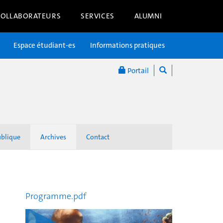
COLLABORATEURS
SERVICES
ALUMNI
Espace étudiant-es
Informations pratiques
Portail
ublique
Archives
Contact
Programme.pdf