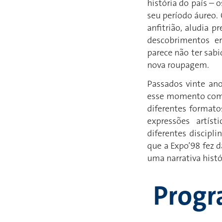
história do país –
seu período áureo.
anfitrião, aludia 
descobrimentos er
parece não ter sabi
nova roupagem.
Passados vinte ano
esse momento comem
diferentes formatos
expressões artíst
diferentes discipli
que a Expo’98 fez 
uma narrativa histór
Prog