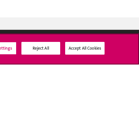
ettings
Reject All
Accept All Cookies
Médias sociaux UNIGE
Accréditation