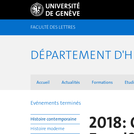
FACULTÉ DES LETTRES
DÉPARTEMENT D'H
Accueil
Actualités
Formations
Etudi
Evénements terminés
2018: 
Histoire contemporaine
Histoire moderne