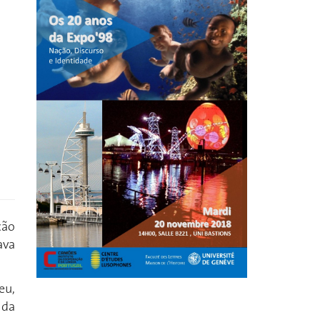
ção
ava
eu,
 da