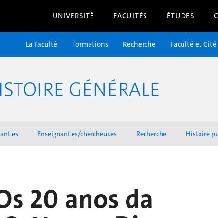
UNIVERSITÉ
FACULTÉS
ÉTUDES
La Faculté
Formations
Recherche
Faculté et Cité
ISTOIRE GÉNÉRALE
ant.es
Enseignant.es/chercheur.es
Recherche
Histoire p
Os 20 anos da