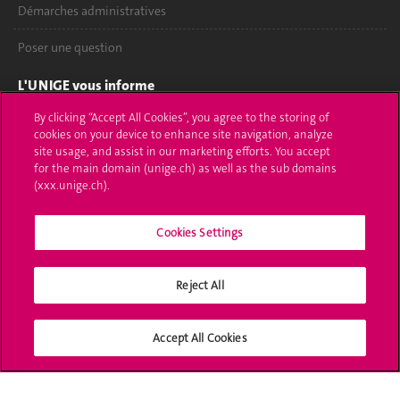
Démarches administratives
Poser une question
L'UNIGE vous informe
By clicking “Accept All Cookies”, you agree to the storing of
UNIGE Mobile
cookies on your device to enhance site navigation, analyze
site usage, and assist in our marketing efforts. You accept
Médias
for the main domain (unige.ch) as well as the sub domains
(xxx.unige.ch).
Offres d'emploi
Bibliothèque
Cookies Settings
Calendrier académique
Reject All
Médias sociaux UNIGE
Accept All Cookies
Accréditation