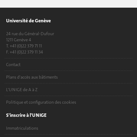
Université de Genève
24 rue du Général-Dufour
1211 Genève 4
T. +41 (0)22 379 71 11
F. +41 (0)22 379 11 34
Contact
Plans d'accès aux bâtiments
L'UNIGE de A à Z
Politique et configuration des cookies
S'inscrire à l'UNIGE
Immatriculations