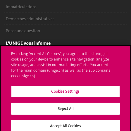
Immatriculations
Démarches administratives
Poser une question
L'UNIGE vous informe
By clicking “Accept All Cookies”, you agree to the storing of
UNIGE Mobile
cookies on your device to enhance site navigation, analyze
site usage, and assist in our marketing efforts. You accept
Médias
for the main domain (unige.ch) as well as the sub domains
(xxx.unige.ch).
Offres d'emploi
Bibliothèque
Cookies Settings
Calendrier académique
Reject All
Médias sociaux UNIGE
Accept All Cookies