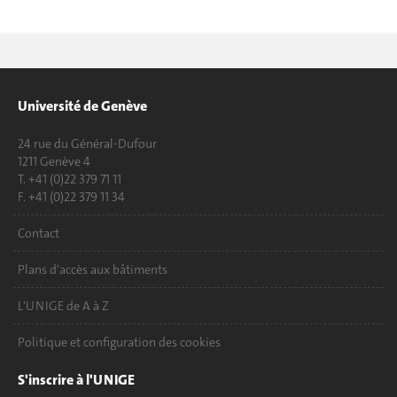
Université de Genève
24 rue du Général-Dufour
1211 Genève 4
T. +41 (0)22 379 71 11
F. +41 (0)22 379 11 34
Contact
Plans d'accès aux bâtiments
L'UNIGE de A à Z
Politique et configuration des cookies
S'inscrire à l'UNIGE