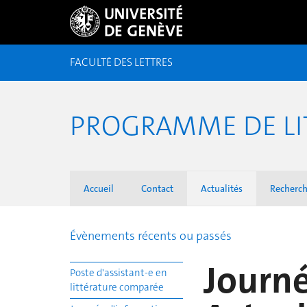
FACULTÉ DES LETTRES
PROGRAMME DE LI
Accueil
Contact
Actualités
Recherc
Évènements récents ou passés
Journé
Poste d'assistant-e en
littérature comparée