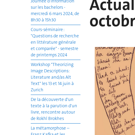
Actual
Journée d'information
sur les bachelors -
octobr
mercredi 6 mars 2024, de
8h30 à 15h30
Cours-séminaire :
"Questions de recherche
en littérature générale
et comparée" - semestre
de printemps 2024
Workshop "Theorizing
Image Descriptions:
Literature and/as Alt
Text" les 13 et 14 juin à
Zurich
De la découverte d'un
texte à la parution d'un
livre, rencontre autour
de Rokhl Brokhes
La métamorphose –
Franz Kafka et les