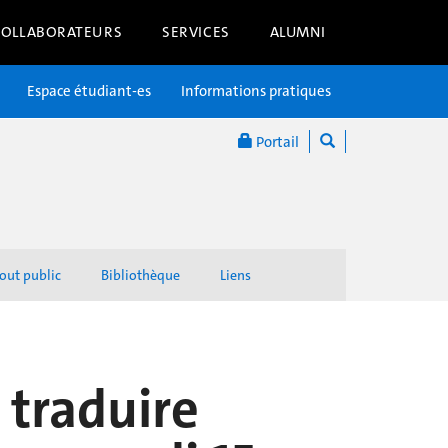
COLLABORATEURS
SERVICES
ALUMNI
Espace étudiant-es
Informations pratiques
Portail
out public
Bibliothèque
Liens
 traduire