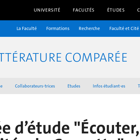
UNIVERSITÉ
FACULTÉS
ÉTUDES
La Faculté
Formations
Recherche
Faculté et Cité
TTÉRATURE COMPARÉE
he
Collaborateurs-trices
Etudes
Infos étudiant-es
T
e d’étude "Écouter,