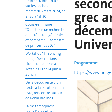
second
Journée d'information
sur les bachelors -
grec a
mercredi 6 mars 2024, de
8h30 à 15h30
Cours-séminaire :
décem
"Questions de recherche
en littérature générale
Univer
et comparée" - semestre
de printemps 2024
Workshop "Theorizing
Image Descriptions:
Programme:
Literature and/as Alt
Text" les 13 et 14 juin à
https://www.unige
Zurich
De la découverte d'un
texte à la parution d'un
livre, rencontre autour
de Rokhl Brokhes
La métamorphose –
Franz Kafka et les