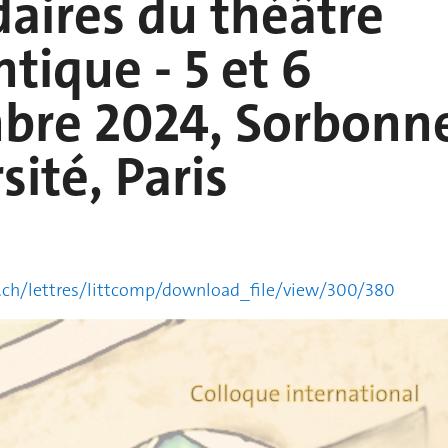
aires du théâtre
ntique - 5 et 6
bre 2024, Sorbonn
sité, Paris
.ch/lettres/littcomp/download_file/view/300/380