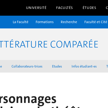
UNIVERSITÉ
FACULTÉS
ÉTUDES
La Faculté
Formations
Recherche
Faculté et Cité
TTÉRATURE COMPARÉE
he
Collaborateurs-trices
Etudes
Infos étudiant-es
T
ersonnages