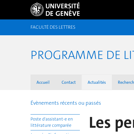
FACULTÉ DES LETTRES
PROGRAMME DE LI
Accueil
Contact
Actualités
Recherc
Évènements récents ou passés
Les p
Poste d'assistant-e en
littérature comparée