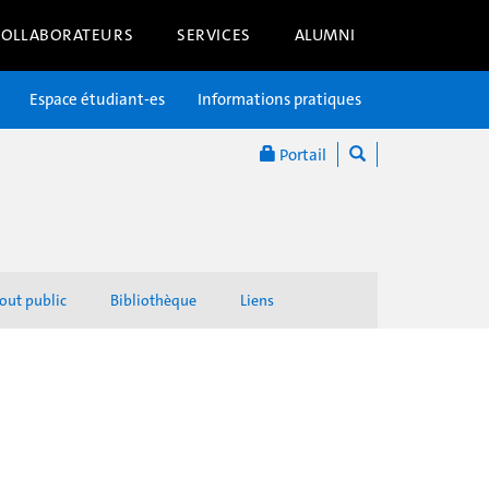
COLLABORATEURS
SERVICES
ALUMNI
Espace étudiant-es
Informations pratiques
Portail
out public
Bibliothèque
Liens