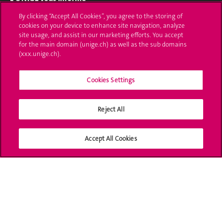
By clicking “Accept All Cookies”, you agree to the storing of
UNIGE Mobile
cookies on your device to enhance site navigation, analyze
site usage, and assist in our marketing efforts. You accept
Médias
for the main domain (unige.ch) as well as the sub domains
(xxx.unige.ch).
Offres d'emploi
Bibliothèque
Cookies Settings
Calendrier académique
Reject All
Médias sociaux UNIGE
Accept All Cookies
Accréditation