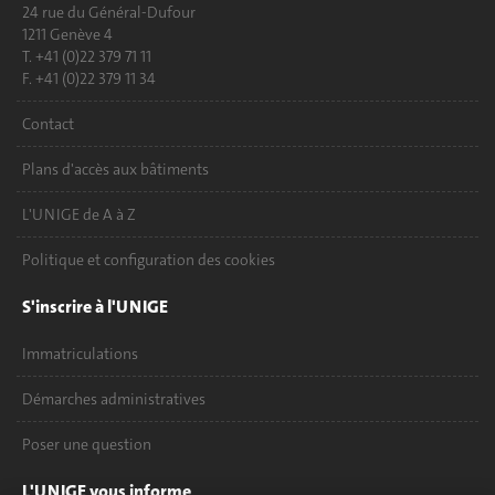
24 rue du Général-Dufour
1211 Genève 4
T. +41 (0)22 379 71 11
F. +41 (0)22 379 11 34
Contact
Plans d'accès aux bâtiments
L'UNIGE de A à Z
Politique et configuration des cookies
S'inscrire à l'UNIGE
Immatriculations
Démarches administratives
Poser une question
L'UNIGE vous informe