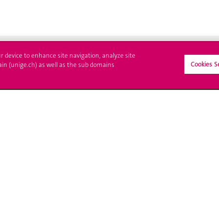
ur device to enhance site navigation, analyze site
Cookies S
ain (unige.ch) as well as the sub domains
crire à l'UNIGE
L'UNIGE vous informe
culations
UNIGE Mobile
es administratives
Médias
ne question
Offres d'emploi
Bibliothèque
Calendrier académique