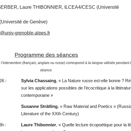
ie GERBER, Laure THIBONNIER,
ILCEA4/CESC
(Université
(
Université de Genève)
r@univ-grenoble-alpes.fr
Programme des séances
 l’intervention (français, anglais ou russe) correspond à la langue utilisée pendant 
séance.
026
:
Sylvia Chassaing
, « La Nature russe est-elle bonne ? Ré
sur les applications possibles de l’écocritique à la littérat
contemporaine »
Susanne Strätling
, « Raw Material and Poetics » (Russi
Literature of the XXth Century)
8h :
Laure Thibonnier
, « Quelle lecture écopoétique pour la li