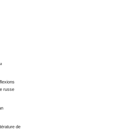
la
flexions
ure russe
an
ttérature de