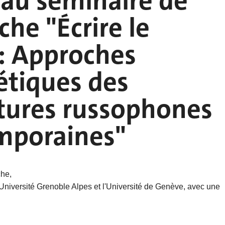
au séminaire de
che "Écrire le
: Approches
étiques des
atures russophones
mporaines"
che,
'Université Grenoble Alpes et l'Université de Genève, avec une