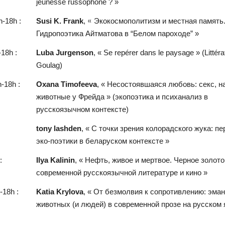
jeunesse russophone ? »
«
-18h :
Susi
K
.
Frank
,
Экокосмополитизм и местная память
Гидропоэтика Айтматова в “Белом пароходе” »
-18h :
Luba Jurgenson
, « Se repérer dans le paysage » (Littér
Goulag)
h-18h :
Oxana
Timofeeva
, «
Несостоявшаяся любовь: секс, н
животные у Фрейда
» (экопоэтика и психанализ в
русскоязычном контексте)
tony
lashden
, «
С точки зрения колорадского жука: п
эко-поэтики в беларуском контексте
»
:
Ilya
Kalinin
, «
Нефть, живое и мертвое. Черное золото
современной русскоязычной литературе и кино »
-18h :
Katia
Krylova
, «
От безмолвия к сопротивлению: эма
животных (и людей) в современной прозе на русском