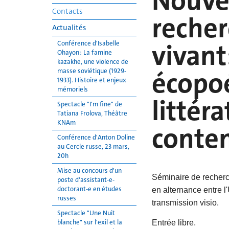
Nouve
Contacts
recher
Actualités
vivant
Conférence d'Isabelle
Ohayon : La famine
kazakhe, une violence de
écopo
masse soviétique (1929-
1933). Histoire et enjeux
mémoriels
littér
Spectacle "I'm fine" de
Tatiana Frolova, Théâtre
KNAm
conte
Conférence d'Anton Doline
au Cercle russe, 23 mars,
20h
Mise au concours d'un
Séminaire de recher
poste d'assistant-e-
doctorant-e en études
en alternance entre l
russes
transmission visio.
Spectacle "Une Nuit
blanche" sur l'exil et la
Entrée libre.