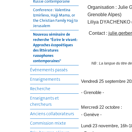
Russie contemporaine
Organisation : Jul
Conference : Valentina
Grenoble Alpes)
Izmirlieva, Hajji Mama, or
the Christian Family Hajj to
Liliya DYACHENKO
Jerusalem
Contact :
julie.gerbe
Nouveau séminaire de
recherche "Écrire le vivant:
Approches écopoétiques
des littératures
russophones
contemporaines"
NB : La langue du titre de
Événements passés
Enseignements
Vendredi 25 septembre 2
Recherche
- Grenoble -
Enseignants et
chercheurs
Mercredi 22 octobre :
Anciens collaborateurs
- Genève -
Commission mixte
Lundi 23
novembre, 16h-1