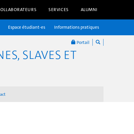
COLLABORATEURS
SERVICES
ALUMNI
Espace étudiant-es
Informations pratiques
Portail
S, SLAVES ET
act