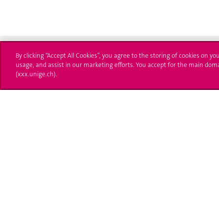
By clicking “Accept All Cookies”, you agree to the storing of cookies on yo
usage, and assist in our marketing efforts. You accept for the main dom
(xxx.unige.ch).
Université de Genève
S'ins
24 rue du Général-Dufour
Immatri
1211 Genève 4
T. +41 (0)22 379 71 11
Démarch
F. +41 (0)22 379 11 34
Poser u
Contact
Plans d'accès aux bâtiments
L'UNIGE de A à Z