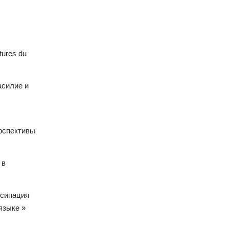
.
atures du
асилие и
ерспективы
 в
нсипация
 языке
»