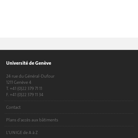
Université de Genève
24 rue du Général-Dufour
1211 Genève 4
T. +41 (0)22 379 71 11
F. +41 (0)22 379 11 34
Contact
Plans d'accès aux bâtiments
L'UNIGE de A à Z