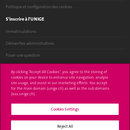
Politique et configuration des cookies
S'inscrire à l'UNIGE
Immatriculations
Démarches administratives
Poser une question
L'UNIGE vous informe
By clicking “Accept All Cookies”, you agree to the storing of
cookies on your device to enhance site navigation, analyze
UNIGE Mobile
site usage, and assist in our marketing efforts. You accept
for the main domain (unige.ch) as well as the sub domains
Médias
(xxx.unige.ch).
Offres d'emploi
Cookies Settings
Bibliothèque
Reject All
Calendrier académique