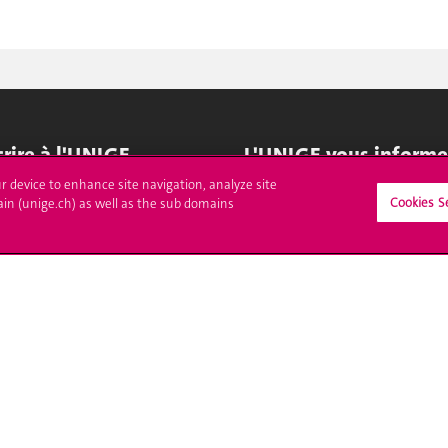
crire à l'UNIGE
L'UNIGE vous informe
ur device to enhance site navigation, analyze site
culations
UNIGE Mobile
Cookies S
ain (unige.ch) as well as the sub domains
es administratives
Médias
ne question
Offres d'emploi
Bibliothèque
Calendrier académique