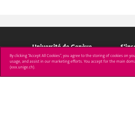
Université de Genève
S'ins
By clicking “Accept All Cookies”, you agree to the storing of cookies on yo
24 rue du Général-Dufour
Immatri
usage, and assist in our marketing efforts. You accept for the main dom
1211 Genève 4
(xxx.unige.ch).
T. +41 (0)22 379 71 11
Démarch
F. +41 (0)22 379 11 34
Poser u
Contact
Plans d'accès aux bâtiments
L'UNIGE de A à Z
Politique et configuration des cookies