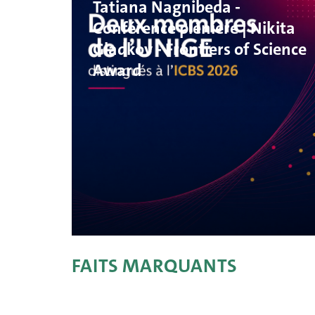
Tatiana Nagnibeda -
Conférence plénière | Nikita
Gladkov - Frontiers of Science
Award
FAITS MARQUANTS