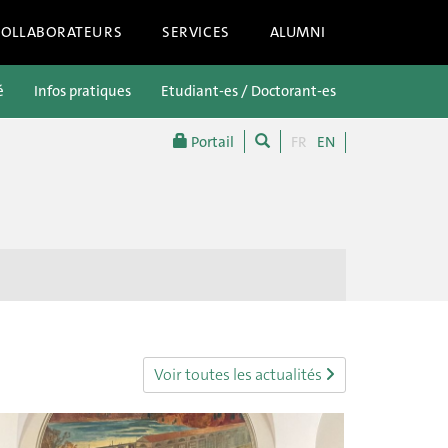
COLLABORATEURS
SERVICES
ALUMNI
é
Infos pratiques
Etudiant-es / Doctorant-es
Futur-es étu
Portail
FR
EN
Voir toutes les actualités