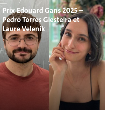
Prix Edouard Gans 2025 –
Pedro Torres Giesteira et
Laure Velenik