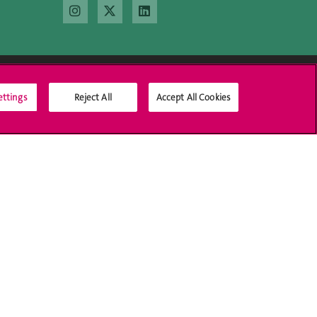
ettings
Reject All
Accept All Cookies
Médias sociaux UNIGE
Accréditation