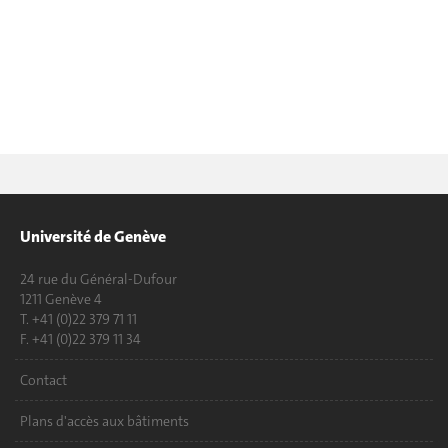
Université de Genève
24 rue du Général-Dufour
1211 Genève 4
T. +41 (0)22 379 71 11
F. +41 (0)22 379 11 34
Contact
Plans d'accès aux bâtiments