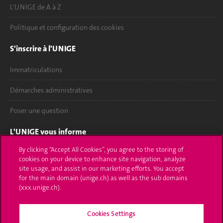
L'UNIGE de A à Z
Politique et configuration des cookies
S'inscrire à l'UNIGE
Immatriculations
Démarches administratives
Poser une question
L'UNIGE vous informe
By clicking “Accept All Cookies”, you agree to the storing of
UNIGE Mobile
cookies on your device to enhance site navigation, analyze
site usage, and assist in our marketing efforts. You accept
Médias
for the main domain (unige.ch) as well as the sub domains
(xxx.unige.ch).
Offres d'emploi
Bibliothèque
Cookies Settings