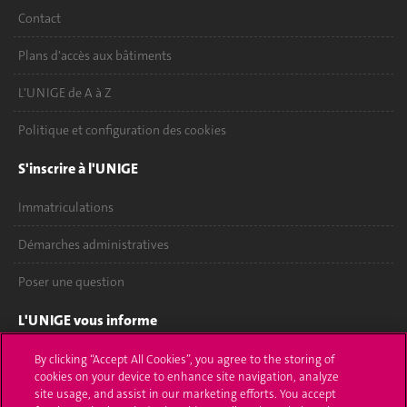
Contact
Plans d'accès aux bâtiments
L'UNIGE de A à Z
Politique et configuration des cookies
S'inscrire à l'UNIGE
Immatriculations
Démarches administratives
Poser une question
L'UNIGE vous informe
UNIGE Mobile
By clicking “Accept All Cookies”, you agree to the storing of
cookies on your device to enhance site navigation, analyze
site usage, and assist in our marketing efforts. You accept
Médias