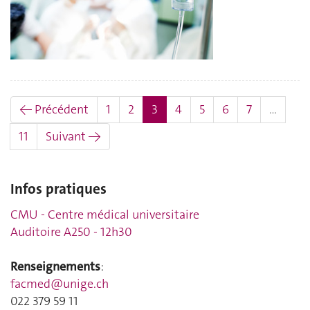
(actuel)
← Précédent
1
2
3
4
5
6
7
…
11
Suivant →
Infos pratiques
CMU - Centre médical universitaire
Auditoire A250 - 12h30
Renseignements
:
facmed@unige.ch
022 379 59 11