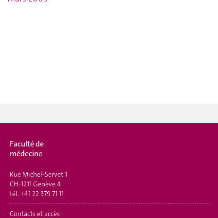
Faculté de
médecine
Rue Michel-Servet 1
CH-1211 Genève 4
tél.
+41 22 379 71 11
Contacts et accès