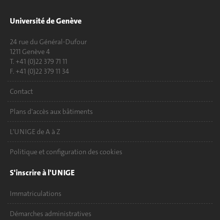
Université de Genève
24 rue du Général-Dufour
1211 Genève 4
T. +41 (0)22 379 71 11
F. +41 (0)22 379 11 34
Contact
Plans d'accès aux bâtiments
L'UNIGE de A à Z
Politique et configuration des cookies
S'inscrire à l'UNIGE
Immatriculations
Démarches administratives