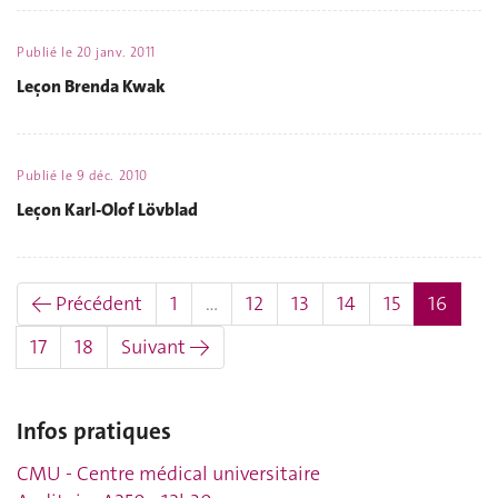
Publié le
20 janv. 2011
Leçon Brenda Kwak
Publié le
9 déc. 2010
Leçon Karl-Olof Lövblad
(actue
← Précédent
1
…
12
13
14
15
16
17
18
Suivant →
Infos pratiques
CMU - Centre médical universitaire