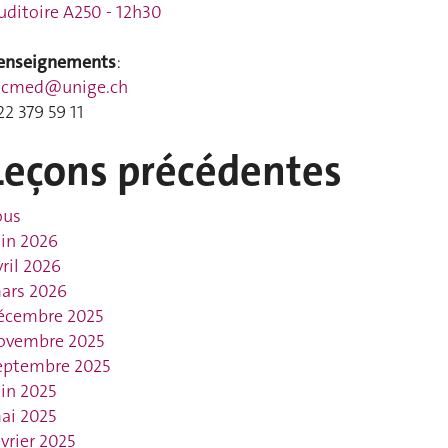
uditoire A250 - 12h30
enseignements
:
acmed@unige.ch
22 379 59 11
Leçons précédentes
ous
uin 2026
vril 2026
ars 2026
écembre 2025
ovembre 2025
eptembre 2025
uin 2025
ai 2025
évrier 2025