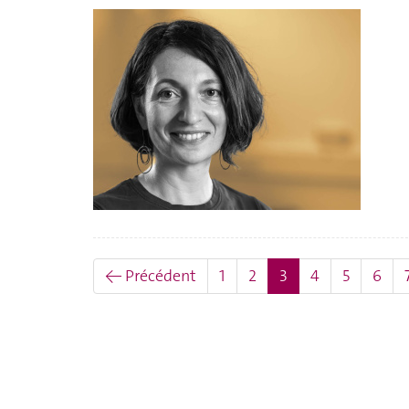
(actuel)
← Précédent
1
2
3
4
5
6