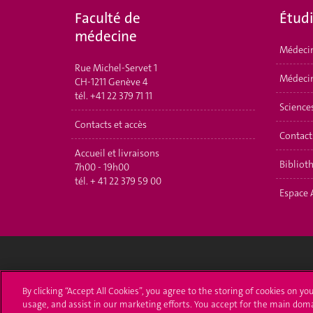
Faculté de
Étud
médecine
Médeci
Rue Michel-Servet 1
Médecin
CH-1211 Genève 4
tél.
+41 22 379 71 11
Science
Contacts et accès
Contact
Accueil et livraisons
Bibliot
7h00 - 19h00
tél.
+ 41 22 379 59 00
Espace 
Université de Genève
S'ins
By clicking “Accept All Cookies”, you agree to the storing of cookies on yo
usage, and assist in our marketing efforts. You accept for the main dom