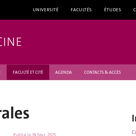
UNIVERSITÉ
FACULTÉS
ÉTUDES
CINE
E
FACULTÉ ET CITÉ
AGENDA
CONTACTS & ACCÈS
ales
I
C
Publié le
18 févr. 2025