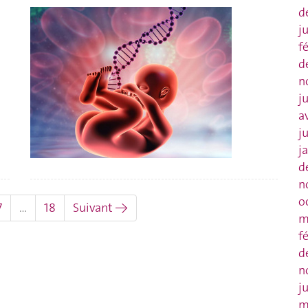
d
j
f
d
n
j
a
j
j
d
n
o
7
…
18
Suivant →
m
f
d
n
j
m