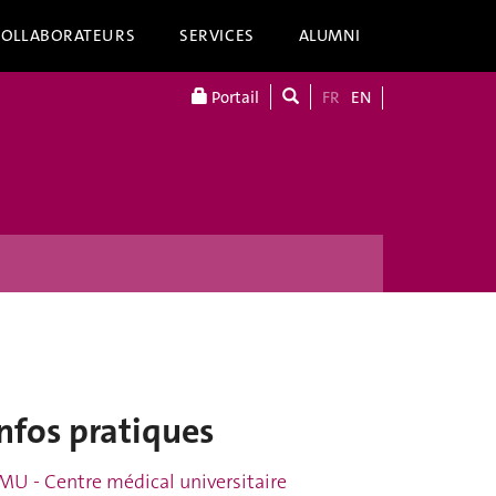
COLLABORATEURS
SERVICES
ALUMNI
Portail
FR
EN
nfos pratiques
MU - Centre médical universitaire