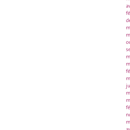
a
f
d
m
m
o
s
m
m
f
m
j
m
m
f
n
m
a