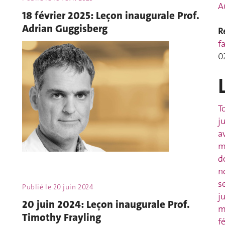
A
18 février 2025: Leçon inaugurale Prof.
Adrian Guggisberg
R
f
0
T
j
a
m
d
n
s
Publié le
20 juin 2024
j
20 juin 2024: Leçon inaugurale Prof.
m
Timothy Frayling
f