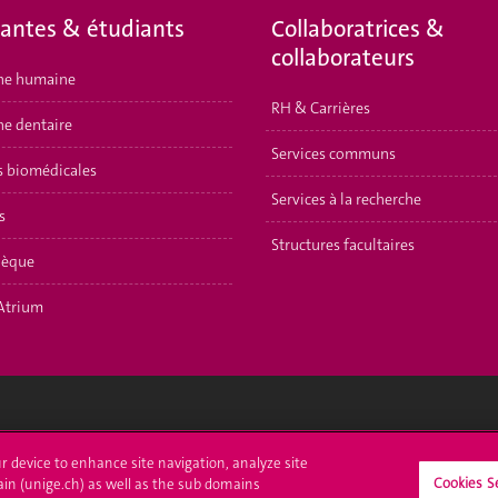
iantes & étudiants
Collaboratrices &
collaborateurs
ne humaine
RH & Carrières
e dentaire
Services communs
s biomédicales
Services à la recherche
s
Structures facultaires
hèque
Atrium
crire à l'UNIGE
L'UNIGE vous informe
ur device to enhance site navigation, analyze site
Cookies S
ain (unige.ch) as well as the sub domains