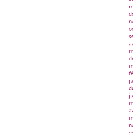
m
d
n
o
s
a
m
d
m
f
j
d
j
m
a
m
n
o