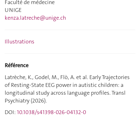
Faculté de médecine
UNIGE
kenza.latreche@unige.ch
Illustrations
Référence
Latrèche, K., Godel, M., Flò, A. et al. Early Trajectories
of Resting-State EEG power in autistic children: a
longitudinal study across language profiles. Transl
Psychiatry (2026).
DOI:
10.1038/s41398-026-04132-0