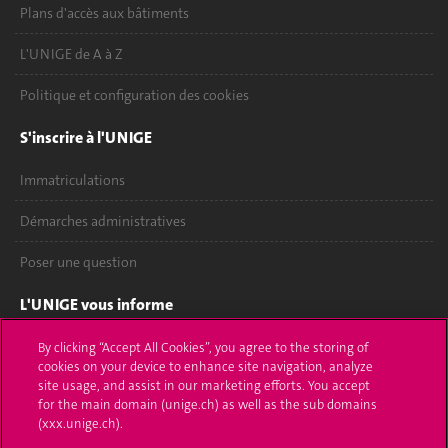
Plans d'accès aux bâtiments
L'UNIGE de A à Z
Politique et configuration des cookies
S'inscrire à l'UNIGE
Immatriculations
Démarches administratives
Poser une question
L'UNIGE vous informe
UNIGE Mobile
By clicking “Accept All Cookies”, you agree to the storing of
cookies on your device to enhance site navigation, analyze
site usage, and assist in our marketing efforts. You accept
Médias
for the main domain (unige.ch) as well as the sub domains
(xxx.unige.ch).
Offres d'emploi