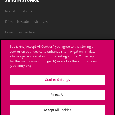
S'inscrire à l'UNIGE
Immatriculations
Démarches administratives
Poser une question
L'UNIGE vous informe
By clicking “Accept All Cookies”, you agree to the storing of
cookies on your device to enhance site navigation, analyze
UNIGE Mobile
site usage, and assist in our marketing efforts. You accept
for the main domain (unige.ch) as well as the sub domains
Médias
(xxx.unige.ch).
Offres d'emploi
Cookies Settings
Bibliothèque
Reject All
Calendrier académique
Médias sociaux UNIGE
Accept All Cookies