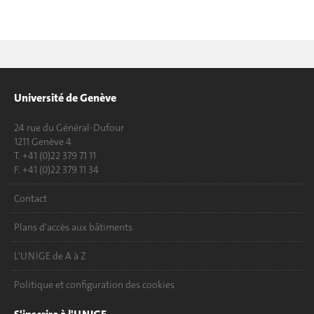
Université de Genève
24 rue du Général-Dufour
1211 Genève 4
T. +41 (0)22 379 71 11
F. +41 (0)22 379 11 34
Contact
Plans d'accès aux bâtiments
L'UNIGE de A à Z
Politique et configuration des cookies