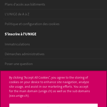
Plans d'accès aux bâtiments
L'UNIGE de A à Z
Politique et configuration des cookies
S'inscrire à l'UNIGE
Immatriculations
Démarches administratives
Poser une question
L'UNIGE vous informe
By clicking “Accept All Cookies”, you agree to the storing of
cookies on your device to enhance site navigation, analyze
UNIGE Mobile
site usage, and assist in our marketing efforts. You accept
for the main domain (unige.ch) as well as the sub domains
Médias
(xxx.unige.ch).
Offres d'emploi