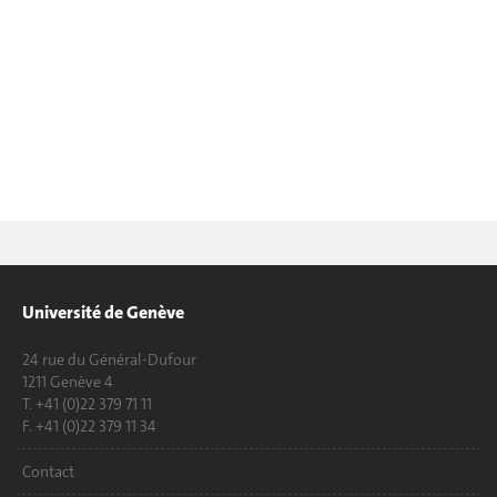
Université de Genève
24 rue du Général-Dufour
1211 Genève 4
T. +41 (0)22 379 71 11
F. +41 (0)22 379 11 34
Contact