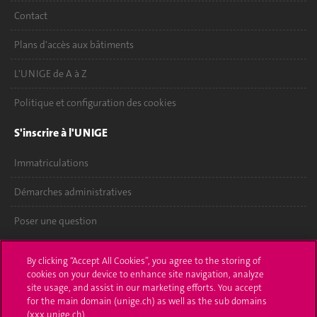
Contact
Plans d'accès aux bâtiments
L'UNIGE de A à Z
Politique et configuration des cookies
S'inscrire à l'UNIGE
Immatriculations
Démarches administratives
Poser une question
L'UNIGE vous informe
By clicking “Accept All Cookies”, you agree to the storing of
cookies on your device to enhance site navigation, analyze
UNIGE Mobile
site usage, and assist in our marketing efforts. You accept
for the main domain (unige.ch) as well as the sub domains
Médias
(xxx.unige.ch).