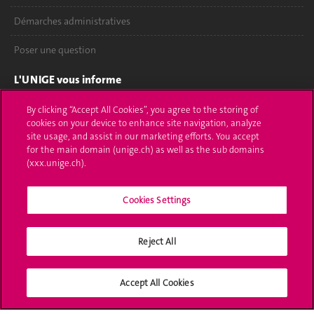
Démarches administratives
Poser une question
L'UNIGE vous informe
UNIGE Mobile
By clicking “Accept All Cookies”, you agree to the storing of
cookies on your device to enhance site navigation, analyze
site usage, and assist in our marketing efforts. You accept
Médias
for the main domain (unige.ch) as well as the sub domains
(xxx.unige.ch).
Offres d'emploi
Bibliothèque
Cookies Settings
Calendrier académique
Reject All
Médias sociaux UNIGE
Accept All Cookies