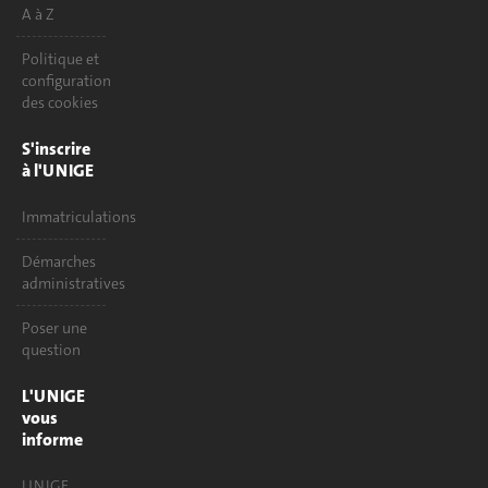
A à Z
Politique et
configuration
des cookies
S'inscrire
à l'UNIGE
Immatriculations
Démarches
administratives
Poser une
question
L'UNIGE
vous
informe
UNIGE