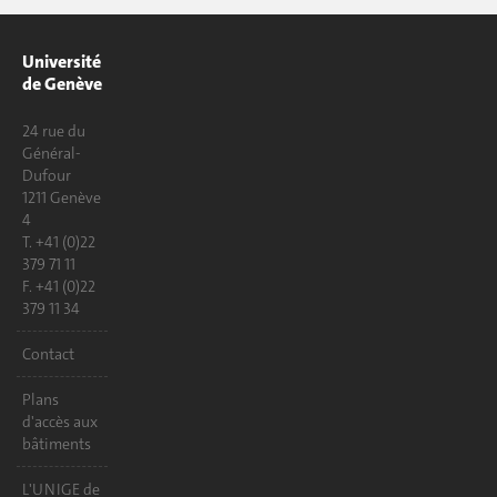
Université
de Genève
24 rue du
Général-
Dufour
1211 Genève
4
T. +41 (0)22
379 71 11
F. +41 (0)22
379 11 34
Contact
Plans
d'accès aux
bâtiments
L'UNIGE de