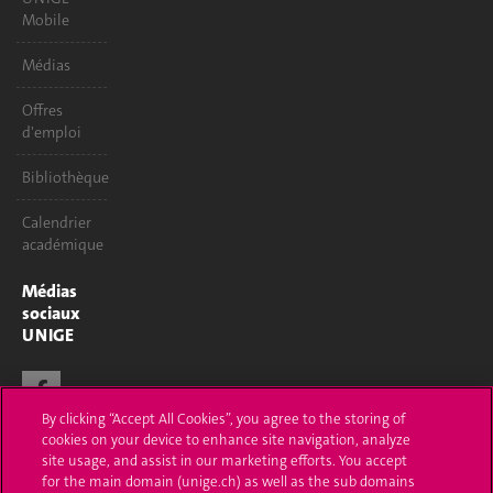
Mobile
Médias
Offres
d'emploi
Bibliothèque
Calendrier
académique
Médias
sociaux
UNIGE
By clicking “Accept All Cookies”, you agree to the storing of
cookies on your device to enhance site navigation, analyze
site usage, and assist in our marketing efforts. You accept
for the main domain (unige.ch) as well as the sub domains