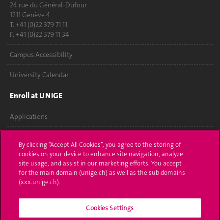
24 rue du Général-Dufour
1211 Genève 4
T. +41 (0)22 379 71 11
F. +41 (0)22 379 11 34
Campus Accessibility
University Calendar
Enroll at UNIGE
Applications
Administrative procedures
By clicking “Accept All Cookies”, you agree to the storing of
cookies on your device to enhance site navigation, analyze
Ask a question
site usage, and assist in our marketing efforts. You accept
for the main domain (unige.ch) as well as the sub domains
Contact
(xxx.unige.ch).
Media
Cookies Settings
Library