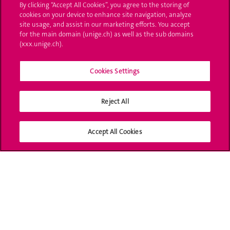
By clicking “Accept All Cookies”, you agree to the storing of
UNIGE Mobile
cookies on your device to enhance site navigation, analyze
site usage, and assist in our marketing efforts. You accept
Médias
for the main domain (unige.ch) as well as the sub domains
(xxx.unige.ch).
Offres d'emploi
Bibliothèque
Cookies Settings
Calendrier académique
Reject All
Médias sociaux UNIGE
Accept All Cookies
Accréditation