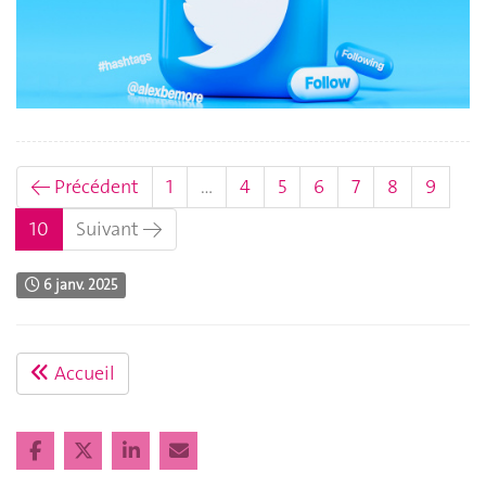
← Précédent
1
…
4
5
6
7
8
9
(actuel)
10
Suivant →
6 janv. 2025
Accueil