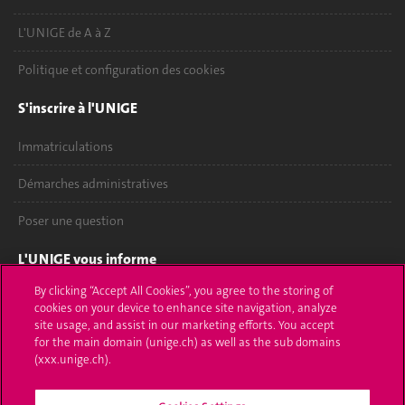
L'UNIGE de A à Z
Politique et configuration des cookies
S'inscrire à l'UNIGE
Immatriculations
Démarches administratives
Poser une question
L'UNIGE vous informe
By clicking “Accept All Cookies”, you agree to the storing of
UNIGE Mobile
cookies on your device to enhance site navigation, analyze
site usage, and assist in our marketing efforts. You accept
Médias
for the main domain (unige.ch) as well as the sub domains
(xxx.unige.ch).
Offres d'emploi