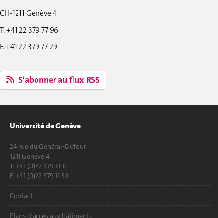
CH-1211 Genève 4
T. +41 22 379 77 96
F. +41 22 379 77 29
S'abonner au flux RSS
Université de Genève
24 rue du Général-Dufour
1211 Genève 4
T. +41 (0)22 379 71 11
F. +41 (0)22 379 11 34
Contact
Plans d'accès aux bâtiments