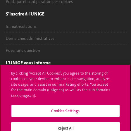
Politique et configuration des cookies
S'inscrire à l'UNIGE
Immatriculations
Démarches administratives
Poser une question
L'UNIGE vous informe
By clicking “Accept All Cookies”, you agree to the storing of
UNIGE Mobile
cookies on your device to enhance site navigation, analyze
site usage, and assist in our marketing efforts. You accept
Médias
for the main domain (unige.ch) as well as the sub domains
(xxx.unige.ch).
Offres d'emploi
Bibliothèque
Cookies Settings
Calendrier académique
Reject All