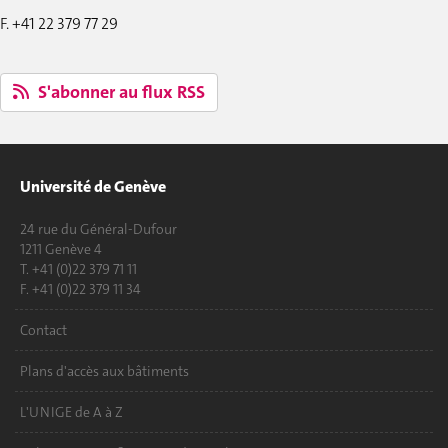
F. +41 22 379 77 29
S'abonner au flux RSS
Université de Genève
24 rue du Général-Dufour
1211 Genève 4
T. +41 (0)22 379 71 11
F. +41 (0)22 379 11 34
Contact
Plans d'accès aux bâtiments
L'UNIGE de A à Z