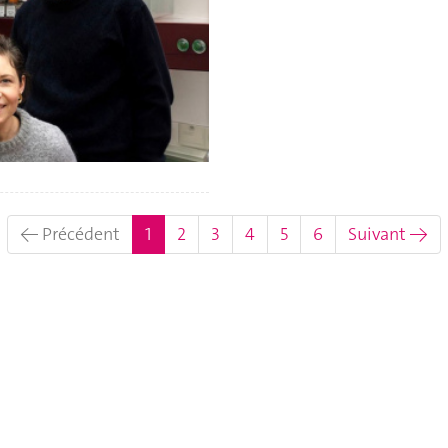
(actuel)
← Précédent
1
2
3
4
5
6
Suivant →