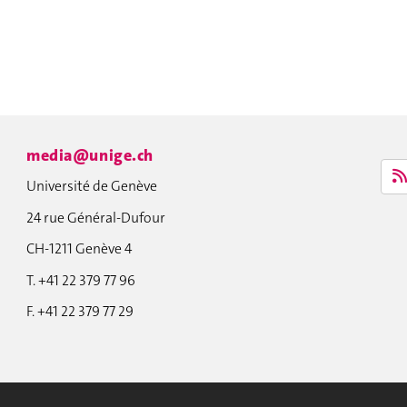
media@unige.ch
Université de Genève
24 rue Général-Dufour
CH-1211 Genève 4
T. +41 22 379 77 96
F. +41 22 379 77 29