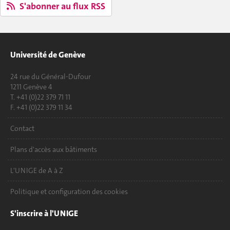
S'abonner au flux RSS
Université de Genève
24 rue du Général-Dufour
1211 Genève 4
T. +41 (0)22 379 71 11
F. +41 (0)22 379 11 34
Contact
Plans d'accès aux bâtiments
L'UNIGE de A à Z
Politique et configuration des cookies
S'inscrire à l'UNIGE