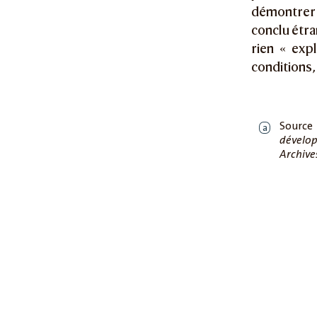
démontrer 
conclu étra
rien « exp
conditions,
Source
a
dévelop
Archive