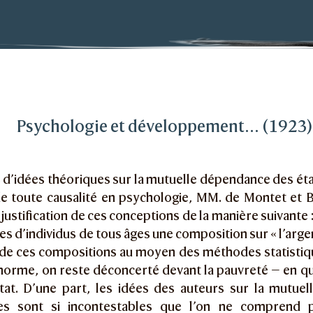
t développement…
Psychologie et développement… (1923
s d’idées théoriques sur la mutuelle dépendance des ét
de toute causalité en psychologie, MM. de Montet et 
justification de ces conceptions de la manière suivante : i
es d’individus de tous âges une composition sur « l’argen
 de ces compositions au moyen des méthodes statistiqu
énorme, on reste déconcerté devant la pauvreté — en q
tat. D’une part, les idées des auteurs sur la mutue
s sont si incontestables que l’on ne comprend pas