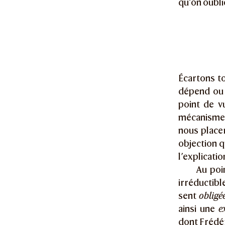
qu’on oubli
Écartons t
dépend ou n
point de v
mécanism
nous placer
objection q
l’explicati
Au poi
irréductib
sent
obligé
ainsi une
e
dont Frédér