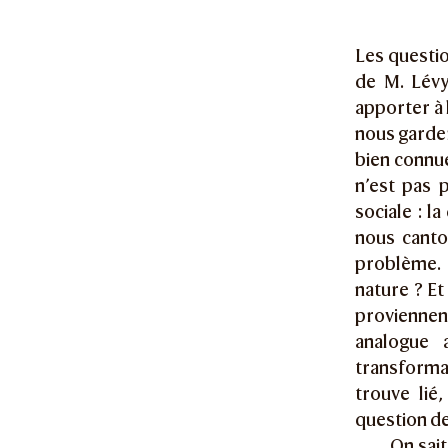
Les questio
de M. Lévy-
apporter à 
nous garde
bien connue
n’est pas p
sociale : l
nous canton
problème. 
nature ? Et
proviennent
analogue 
transformat
trouve lié
question de
On sait