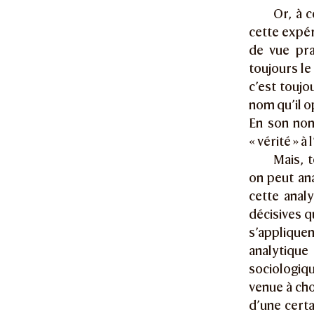
Or, à 
cette expér
de vue prat
toujours le
c’est toujo
nom qu’il o
En son nom,
« vérité » à 
Mais, 
on peut an
cette anal
décisives q
s’applique
analytiqu
sociologiqu
venue à cho
d’une certa