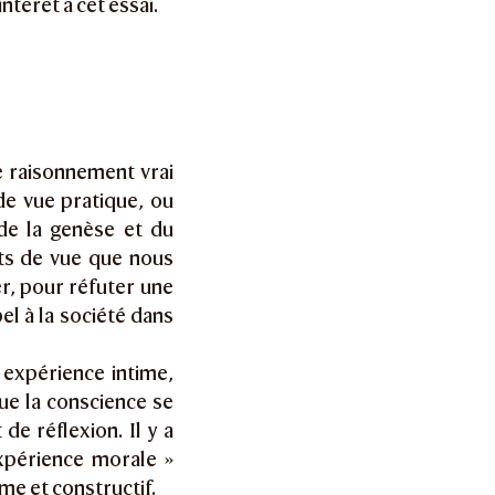
ntérêt à cet essai.
e raisonnement vrai
de vue pratique, ou
 de la genèse et du
ts de vue que nous
er, pour réfuter une
el à la société dans
 expérience intime,
ue la conscience se
de réflexion. Il y a
xpérience morale »
e et constructif.