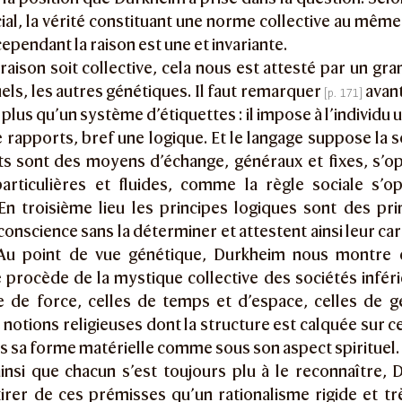
ial, la vérité constituant une norme collective au même 
 cependant la raison est une et invariante.
raison soit collective, cela nous est attesté par un gr
uels, les autres génétiques. Il faut remarquer
avan
plus qu’un système d’étiquettes : il impose à l’individu u
rapports, bref une logique. Et le langage suppose la s
ts sont des moyens d’échange, généraux et fixes, s’o
articulières et fluides, comme la règle sociale s’op
 En troisième lieu les principes logiques sont des pr
 conscience sans la déterminer et attestent ainsi leur ca
. Au point de vue génétique, Durkheim nous montre
e procède de la mystique collective des sociétés infér
le de force, celles de temps et d’espace, celles de 
 notions religieuses dont la structure est calquée sur c
 sa forme matérielle comme sous son aspect spirituel.
ainsi que chacun s’est toujours plu à le reconnaître, 
irer de ces prémisses qu’un rationalisme rigide et trè