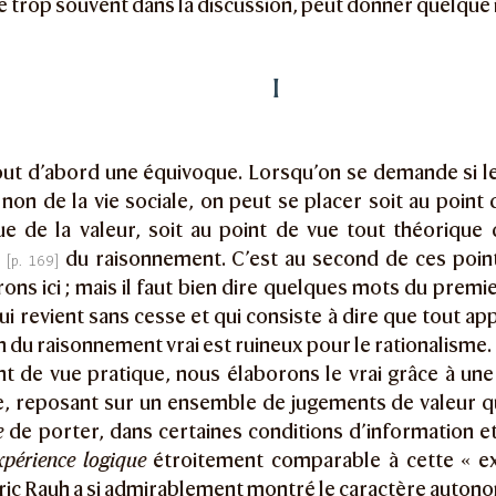
e trop souvent dans la discussion, peut donner quelque i
I
out d’abord une équivoque. Lorsqu’on se demande si l
on de la vie sociale, on peut se placer soit au point 
ue de la valeur, soit au point de vue tout théorique
e
du raisonnement. C’est au second de ces poin
ons ici ; mais il faut bien dire quelques mots du premi
ui revient sans cesse et qui consiste à dire que tout app
on du raisonnement vrai est ruineux pour le rationalisme.
nt de vue pratique, nous élaborons le vrai grâce à une
le, reposant sur un ensemble de jugements de valeur q
e
de porter, dans certaines conditions d’information et 
xpérience logique
étroitement comparable à cette « e
ic Rauh a si admirablement montré le caractère autonom