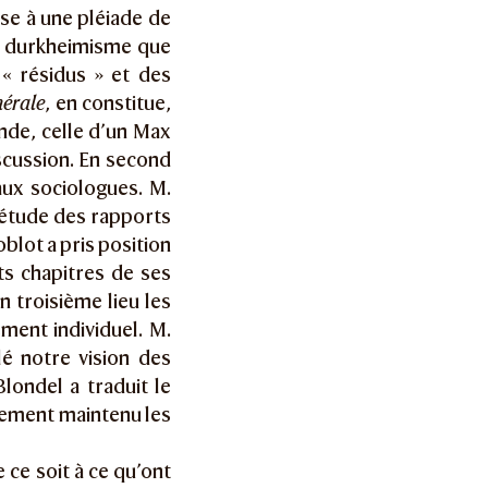
ise à une pléiade de
du durkheimisme que
 « résidus » et des
nérale
, en constitue,
ande, celle d’un Max
scussion. En second
aux sociologues. M.
l’étude des rapports
oblot a pris position
s chapitres de ses
n troisième lieu les
ment individuel. M.
lé notre vision des
londel a traduit le
sement maintenu les
 ce soit à ce qu’ont