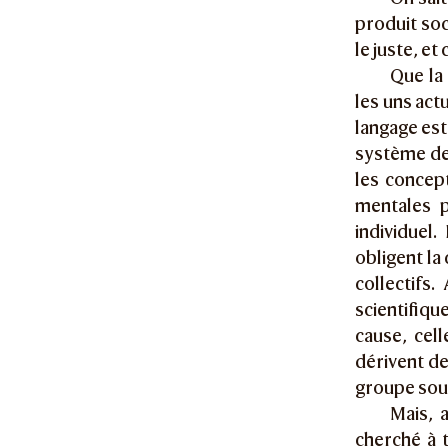
produit soc
le juste, et
Que la 
les uns act
langage est 
système de 
les concep
mentales p
individuel.
obligent la
collectifs
scientifiqu
cause, cel
dérivent de
groupe sous
Mais, 
cherché à t