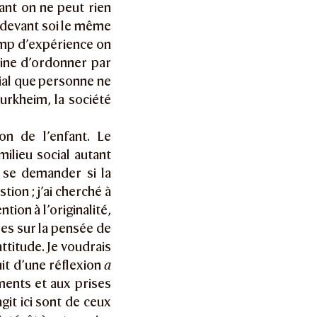
ant on ne peut rien
r devant soi le même
hamp d’expérience on
eine d’ordonner par
ial que personne ne
urkheim, la société
on de l’enfant. Le
ilieu social autant
 se demander si la
tion ; j’ai cherché à
tion à l’originalité,
les sur la pensée de
ttitude. Je voudrais
it d’une réflexion
a
ments et aux prises
agit ici sont de ceux