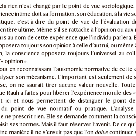
cela rien n’est changé par le point de vue sociologique
ience intime doit sa formation, son éducation, à la vie s
ique, c’est-à-dire du point de vue de l’évaluation du
 critère ultime. Même s’il se rattache à l’opinion ou aux
urs au nom de cette expérience que l’individu parlera.
pposera toujours son opinion à celle d’autrui, ou même à
 la conscience opposera toujours l’universel au collec
l’« opinion ».
tout en reconnaissant l’autonomie normative de cette 
alyser son mécanisme. L’important est seulement de s
yse, on ne saurait tirer aucune valeur nouvelle. Tout
ue Rauh a faites pour libérer l’expérience morale des 
nt ici et nous permettent de distinguer le point de
e du point de vue normatif ou pratique. L’analyse
e ne prescrit rien. Elle se demande comment la consci
isir ses normes. Mais il faut réserver l’avenir. De ce qu
ine manière il ne s’ensuit pas que l’on
doive
continuer s