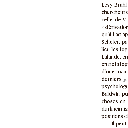
Lévy-Bruhl 
chercheurs
celle de V
« dérivatio
qu’il l’ait
Scheler, pa
lieu les lo
Lalande, en
entre la lo
d’une mani
derniers
psychologue
Baldwin pu
choses en c
durkheimis
positions c
Il peut