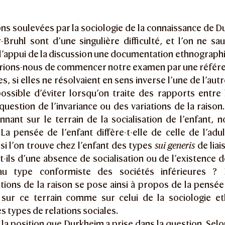
ns soulevées par la sociologie de la connaissance de D
Bruhl sont d’une singulière difficulté, et l’on ne sau
l’appui de la discussion une documentation ethnographi
rions-nous de commencer notre examen par une référen
s, si elles ne résolvaient en sens inverse l’une de l’aut
ossible d’éviter lorsqu’on traite des rapports entre l
a question de l’invariance ou des variations de la raiso
nant sur le terrain de la socialisation de l’enfant, 
La pensée de l’enfant diffère-t-elle de celle de l’ad
 si l’on trouve chez l’enfant des types
sui generis
de liai
-ils d’une absence de socialisation ou de l’existence d
au type conformiste des sociétés inférieures ?
ions de la raison se pose ainsi à propos de la pensée d
, sur ce terrain comme sur celui de la sociologie et
s types de relations sociales.
 la position que Durkheim a prise dans la question. Selon