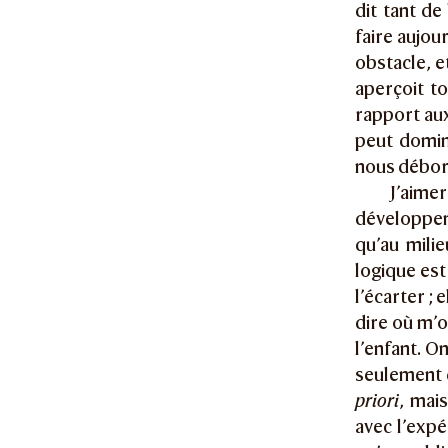
dit tant de
faire aujou
obstacle, e
aperçoit to
rapport au
peut domin
nous débor
J’aime
développem
qu’au mili
logique est 
l’écarter ; 
dire où m’o
l’enfant. O
seulement q
priori
, mai
avec l’expé