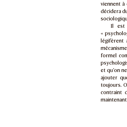
viennent à 
décidera du
sociologiqu
Il est
« psycholog
légifèrent
mécanisme 
formel con
psychologis
et qu’on ne
ajouter qu
toujours. 
contraint 
maintenant