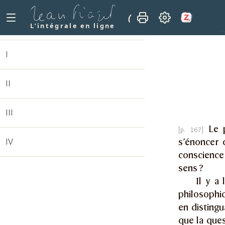
(1928)
Logique génétiq
L’intégrale en ligne
I
II
III
Le 
s’énoncer 
IV
conscience 
sens ?
Il y a
philosophi
en distingu
que la ques