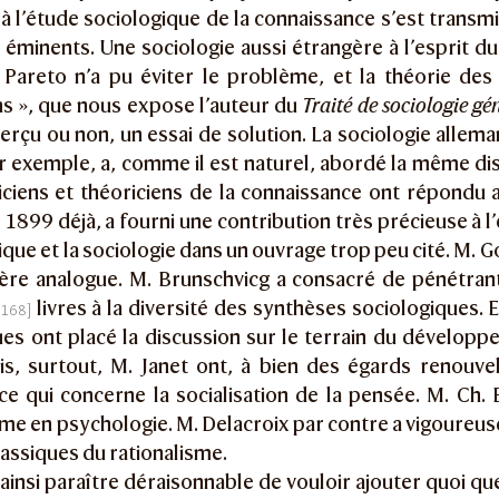
à l’étude sociologique de la connaissance s’est transm
 éminents. Une sociologie aussi étrangère à l’esprit 
. Pareto n’a pu éviter le problème, et la théorie des
ns », que nous expose l’auteur du
Traité de sociologie gé
 aperçu ou non, un essai de solution. La sociologie allem
r exemple, a, comme il est naturel, abordé la même di
giciens et théoriciens de la connaissance ont répondu 
 1899 déjà, a fourni une contribution très précieuse à 
gique et la sociologie dans un ouvrage trop peu cité. M. G
ère analogue. M. Brunschvicg a consacré de pénétrant
livres à la diversité des synthèses sociologiques. E
s ont placé la discussion sur le terrain du développe
is, surtout, M. Janet ont, à bien des égards renouve
e qui concerne la socialisation de la pensée. M. Ch. B
me en psychologie. M. Delacroix par contre a vigoureu
lassiques du rationalisme.
 ainsi paraître déraisonnable de vouloir ajouter quoi que