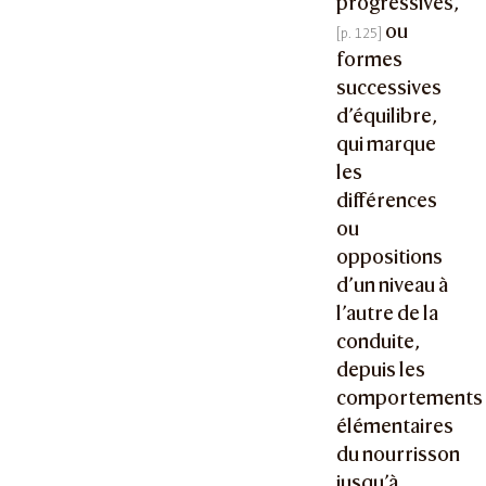
progressives,
ou
formes
successives
d’équilibre,
qui marque
les
différences
ou
oppositions
d’un niveau à
l’autre de la
conduite,
depuis les
comportements
élémentaires
du nourrisson
jusqu’à