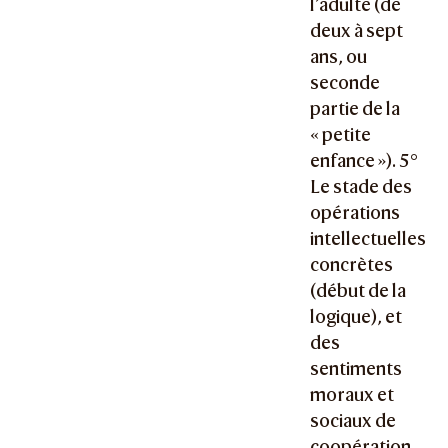
l’adulte (de
deux à sept
ans, ou
seconde
partie de la
« petite
enfance »). 5°
Le stade des
opérations
intellectuelles
concrètes
(début de la
logique), et
des
sentiments
moraux et
sociaux de
coopération