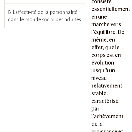
consiste
essentiellement
B. L’affectivité de la personnalité
en une
dans le monde social des adultes
marche vers
l’équilibre. De
même, en
effet, que le
corps est en
évolution
jusqu’à un
niveau
relativement
stable,
caractérisé
par
l’achèvement
de la
croissance et