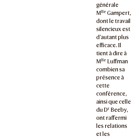
générale
lle
M
Gampert,
dont le travail
silencieux est
d’autant plus
efficace. Il
tient à dire à
lle
M
Luffman
combien sa
présence à
cette
conférence,
ainsi que celle
r
du D
Beeby,
ont raffermi
les relations
et les