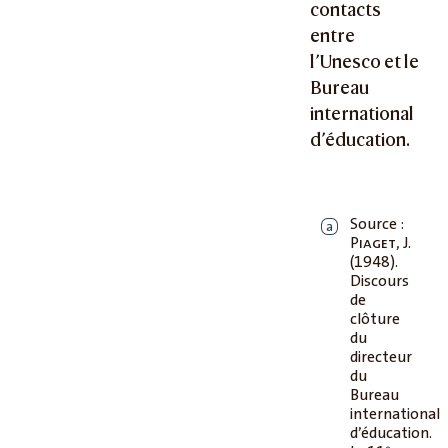
contacts
entre
l’Unesco et le
Bureau
international
d’éducation.
Source :
a
Piaget
, J.
(1948).
Discours
de
clôture
du
directeur
du
Bureau
international
d’éducation.