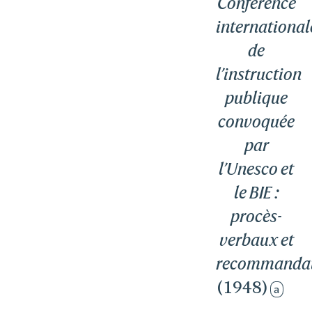
Conférence
international
de
l’instruction
publique
convoquée
par
l’Unesco et
le BIE :
procès-
verbaux et
recommandat
(1948)
a