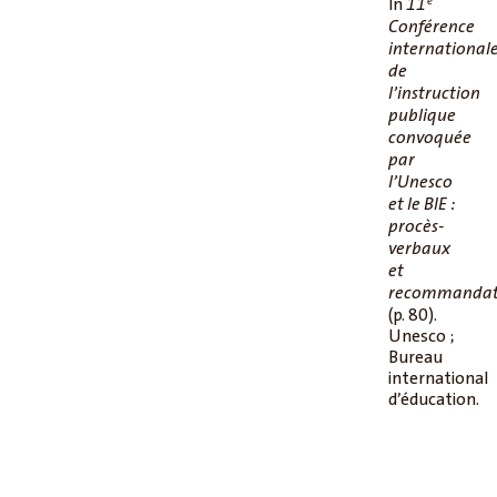
In
11ᵉ
Conférence
international
de
l’instruction
publique
convoquée
par
l’Unesco
et le BIE :
procès-
verbaux
et
recommandat
(p. 80).
Unesco ;
Bureau
international
d’éducation.