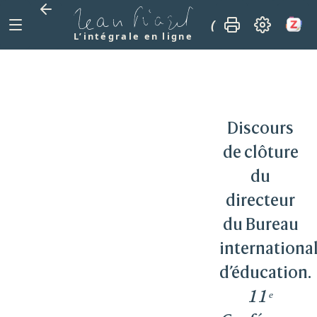
(1948)
Discours d
L’intégrale en ligne
Discours
de clôture
du
directeur
du Bureau
internationa
d’éducation.
11ᵉ