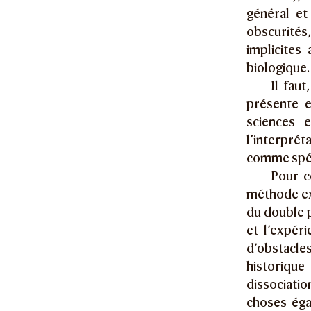
général et
obscurités,
implicites
biologique.
Il faut
présente 
sciences e
l’interprét
comme spéci
Pour c
méthode ex
du double p
et l’expéri
d’obstacles
historique
dissociatio
choses éga