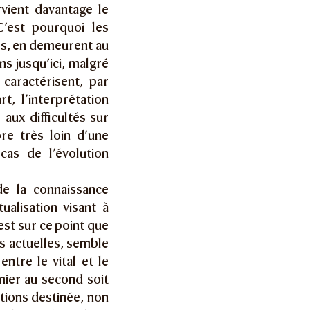
rvient davantage le
C’est pourquoi les
es, en demeurent au
s jusqu’ici, malgré
caractérisent, par
t, l’interprétation
aux difficultés sur
re très loin d’une
cas de l’évolution
de la connaissance
ualisation visant à
est sur ce point que
us actuelles, semble
entre le vital et le
mier au second soit
otions destinée, non