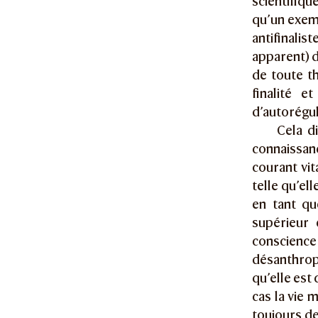
scientifiqu
qu’un exemp
antifinali
apparent) 
de toute th
finalité 
d’autorégul
Cela d
connaissan
courant vita
telle qu’ell
en tant qu
supérieur 
conscienc
désanthropo
qu’elle est
cas la vie 
toujours de