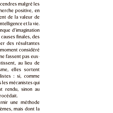
s cendres malgré les
herche positive, en
nt de la valeur de
elligence et la vie.
anque d’imagination
 causes finales, des
er des résultantes
u moment considéré
s ne fassent pas eux-
issent, au lieu de
sme, elles sortent
istes : si, comme
as les mécanistes qui
nt rendu, sinon au
rocédait.
urnir une méthode
lèmes, mais dont la