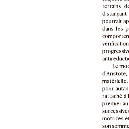
terrains d
distançant
pourrait ap
dans les p
comporteme
vérificatio
progress
antiréducti
Le mod
d’Aristote,
matérielle,
pour autant
rattaché à 
premier a
successive
motrices et
son sommet