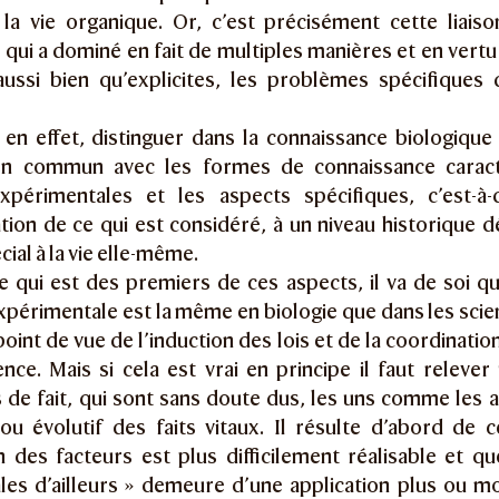
 la vie organique. Or, c’est précisément cette liais
 qui a dominé en fait de multiples manières et en vert
 aussi bien qu’explicites, les problèmes spécifiques
, en effet, distinguer dans la connaissance biologique
en commun avec les formes de connaissance caracté
xpérimentales et les aspects spécifiques, c’est-à-
ation de ce qui est considéré, à un niveau historique 
al à la vie elle-même.
e qui est des premiers de ces aspects, il va de soi qu
périmentale est la même en biologie que dans les scie
oint de vue de l’induction des lois et de la coordinatio
ence. Mais si cela est vrai en principe il faut releve
 de fait, qui sont sans doute dus, les uns comme les a
 ou évolutif des faits vitaux. Il résulte d’abord de 
n des facteurs est plus difficilement réalisable et qu
les d’ailleurs » demeure d’une application plus ou m