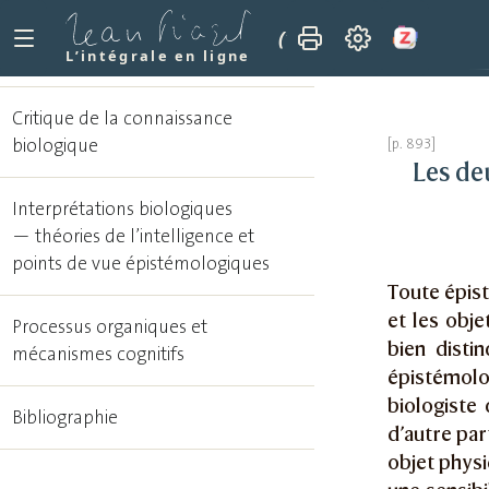
(1967)
Les deux problè
L’intégrale en ligne
Critique de la connaissance
biologique
Les de
Interprétations biologiques
— théories de l’intelligence et
points de vue épistémologiques
Toute épist
et les obj
Processus organiques et
bien disti
mécanismes cognitifs
épistémolo
biologiste
Bibliographie
d’autre part
objet physi