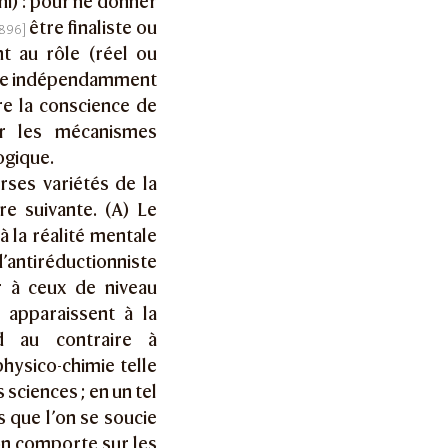
chi) : pour ne donner
être finaliste ou
nt au rôle (réel ou
même indépendamment
re la conscience de
ur les mécanismes
ogique.
rses variétés de la
e suivante. (A) Le
 à la réalité mentale
 d’antiréductionniste
r à ceux de niveau
 apparaissent à la
d au contraire à
hysico-chimie telle
ciences ; en un tel
 que l’on se soucie
on comporte sur les