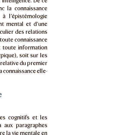
’intelligence. De ce
c la connaissance
 à l’épistémologie
nt mental et d’une
culier des relations
c toute connaissance
t toute information
ique), soit sur les
 relative du premier
a connaissance elle-
e
s cognitifs et les
a aux paragraphes
tre la vie mentale en