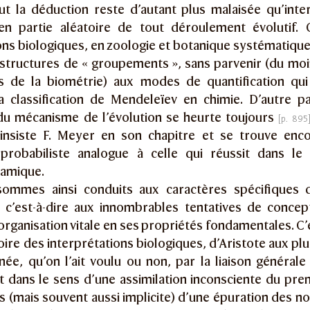
ut la déduction reste d’autant plus malaisée qu’inte
en partie aléatoire de tout déroulement évolutif. 
ions biologiques, en zoologie et botanique systématiqu
structures de « groupements », sans parvenir (du moin
s de la biométrie) aux modes de quantification qui 
a classification de Mendeleïev en chimie. D’autre par
du mécanisme de l’évolution se heurte toujours
 insiste F. Meyer en son chapitre et se trouve enco
probabiliste analogue à celle qui réussit dans le 
amique.
ommes ainsi conduits aux caractères spécifiques 
, c’est-à-dire aux innombrables tentatives de concept
’organisation vitale en ses propriétés fondamentales. C’
toire des interprétations biologiques, d’Aristote aux pl
ée, qu’on l’ait voulu ou non, par la liaison générale 
t dans le sens d’une assimilation inconsciente du pre
s (mais souvent aussi implicite) d’une épuration des n