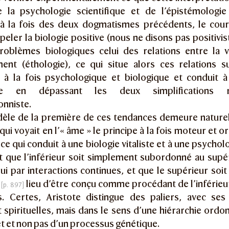
e la psychologie scientifique et de l’épistémologie
 à la fois des deux dogmatismes précédents, le cour
peler la biologie positive (nous ne disons pas positivi
roblèmes biologiques celui des relations entre la v
nt (éthologie), ce qui situe alors ces relations su
n à la fois psychologique et biologique et conduit à 
ive en dépassant les deux simplifications r
onniste.
èle de la première de ces tendances demeure nature
 qui voyait en l’« âme » le principe à la fois moteur et o
 ce qui conduit à une biologie vitaliste et à une psychol
 que l’inférieur soit simplement subordonné au supéri
lui par interactions continues, et que le supérieur soit 
u
lieu d’être conçu comme procédant de l’inférieu
s. Certes, Aristote distingue des paliers, avec ses
 spirituelles, mais dans le sens d’une hiérarchie ordo
 et non pas d’un processus génétique.