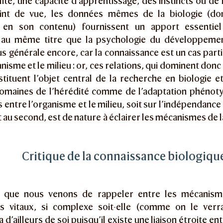
lité, une capacité d’apprentissage, des instincts ou de l
int de vue, les données mêmes de la biologie (don
 en son contenu) fournissent un apport essentiel
 au même titre que la psychologie du développeme
s générale encore, car la connaissance est un cas parti
anisme et le milieu : or, ces relations, qui dominent don
stituent l’objet central de la recherche en biologie e
domaines de l’hérédité comme de l’adaptation phénotyp
s entre l’organisme et le milieu, soit sur l’indépendance
 au second, est de nature à éclairer les mécanismes de l
Critique de la connaissance biologiqu
n que nous venons de rappeler entre les mécanisme
s vitaux, si complexe soit-elle (comme on le verr
a d’ailleurs de soi puisqu’il existe une liaison étroite en