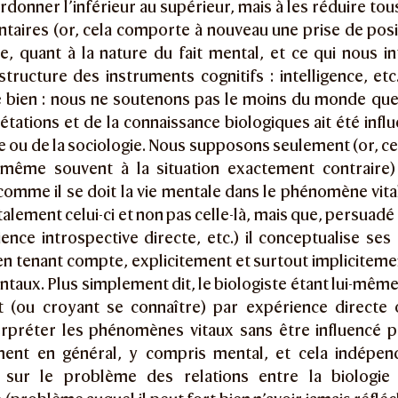
rdonner l’inférieur au supérieur, mais à les réduire tou
taires (or, cela comporte à nouveau une prise de posi
e, quant à la nature du fait mental, et ce qui nous i
structure des instruments cognitifs : intelligence, et
bien : nous ne soutenons pas le moins du monde qu
étations et de la connaissance biologiques ait été influ
 ou de la sociologie. Nous supposons seulement (or, cel
 même souvent à la situation exactement contraire) 
omme il se doit la vie mentale dans le phénomène vital
lement celui-ci et non pas celle-là, mais que, persuadé 
ence introspective directe, etc.) il conceptualise ses 
n tenant compte, explicitement et surtout implicitemen
entaux. Plus simplement dit, le biologiste étant lui-même
t (ou croyant se connaître) par expérience directe o
terpréter les phénomènes vitaux sans être influencé p
ent en général, y compris mental, et cela indépe
 sur le problème des relations entre la biologie 