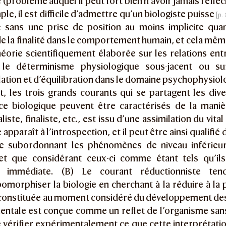
e (problème auquel il peut fort bien n’avoir jamais réflé
le, il est difficile d’admettre qu’un biologiste puisse
ste sans une prise de position au moins implicite qua
de la finalité dans le comportement humain, et cela 
éorie scientifiquement élaborée sur les relations ent
et le déterminisme physiologique sous-jacent ou s
ation et d’équilibration dans le domaine psychophysiol
it, les trois grands courants qui se partagent les dive
ce biologique peuvent être caractérisés de la manièr
liste, finaliste, etc., est issu d’une assimilation du vital
e apparaît à l’introspection, et il peut être ainsi qualifié
e subordonnant les phénomènes de niveau inférieu
et que considérant ceux-ci comme étant tels qu’ils
e immédiate. (B) Le courant réductionniste ten
morphiser la biologie en cherchant à la réduire à la p
 constituée au moment considéré du développement des s
mentale est conçue comme un reflet de l’organisme sans
 vérifier expérimentalement ce que cette interprétati