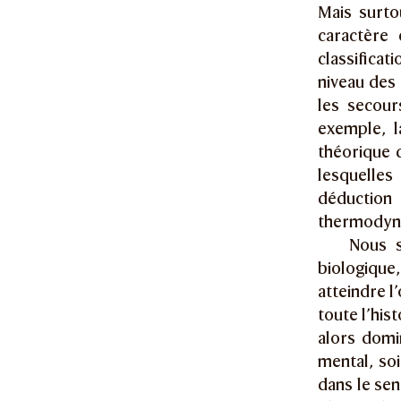
Mais surto
caractère 
classificat
niveau des 
les secour
exemple, l
théorique 
lesquelles
déduction 
thermodyn
Nous s
biologique
atteindre l
toute l’his
alors domin
mental, soi
dans le sen