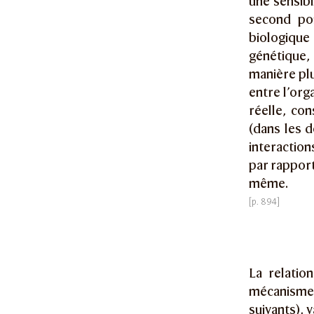
une sensibi
second po
biologique
génétique,
manière plu
entre l’org
réelle, con
(dans les 
interaction
par rapport
même.
La relatio
mécanisme
suivants), v