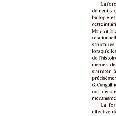
La forc
démentis qu
biologie e
cette intui
Mais sa fai
relationnel
structures
lorsqu’ell
de l’histoi
mêmes de b
s’arrêter 
préciséme
G. Canguilhe
ont découv
mécanisme d
La for
effective d