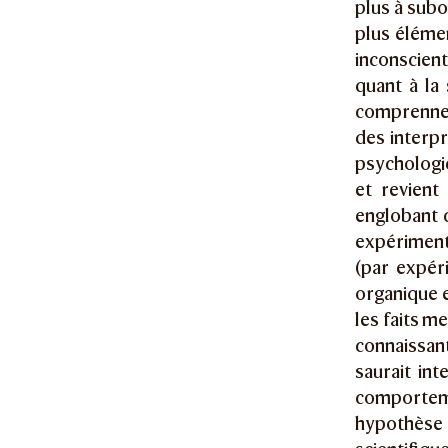
plus à subo
plus élémen
inconscient
quant à la 
comprenne 
des interpr
psychologie
et revient
englobant c
expérimenta
(par expéri
organique e
les faits m
connaissan
saurait in
comportem
hypothèse