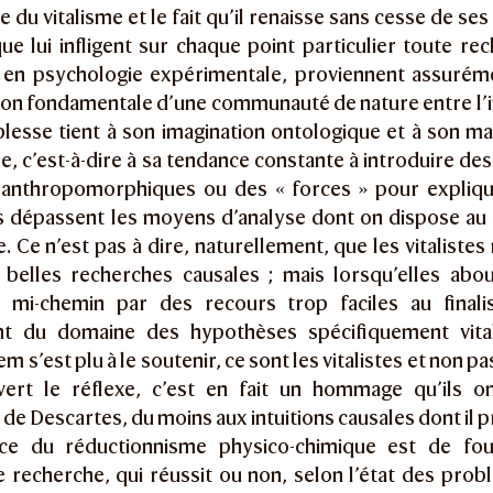
e du vitalisme et le fait qu’il renaisse sans cesse de se
e lui infligent sur chaque point particulier toute rec
t en psychologie expérimentale, proviennent assuréme
tion fondamentale d’une communauté de nature entre l’int
blesse tient à son imagination ontologique et à son m
le, c’est-à-dire à sa tendance constante à introduire des
 anthropomorphiques ou des « forces » pour expliqu
es dépassent les moyens d’analyse dont on dispose a
re. Ce n’est pas à dire, naturellement, que les vitaliste
elles recherches causales ; mais lorsqu’elles about
à mi-chemin par des recours trop faciles au finali
nt du domaine des hypothèses spécifiquement vital
m s’est plu à le soutenir, ce sont les vitalistes et non p
ert le réflexe, c’est en fait un hommage qu’ils o
e Descartes, du moins aux intuitions causales dont il p
ce du réductionnisme physico-chimique est de fo
e recherche, qui réussit ou non, selon l’état des prob