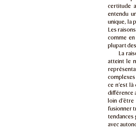
certitude 
entendu un
unique, la 
Les raisons
comme en to
plupart des
La rais
atteint le
représenta
complexes 
ce n’est là
différence 
loin d’être
fusionner t
tendances g
avec autono