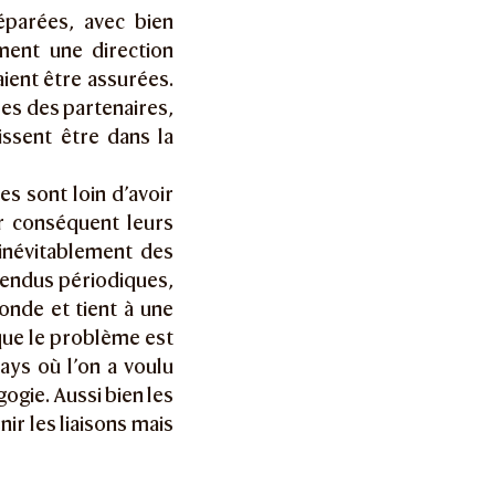
éparées, avec bien
ment une direction
aient être assurées.
res des partenaires,
issent être dans la
es sont loin d’avoir
r conséquent leurs
inévitablement des
tendus périodiques,
fonde et tient à une
 que le problème est
ays où l’on a voulu
ogie. Aussi bien les
nir les liaisons mais