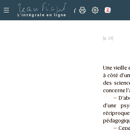
(1973)
À verser au dos
L’intégrale en ligne
Une vieille
à côté d’u
des scienc
concerne l’
— D’ab
d’une psy
réciproqu
pédagogique
— Cepe