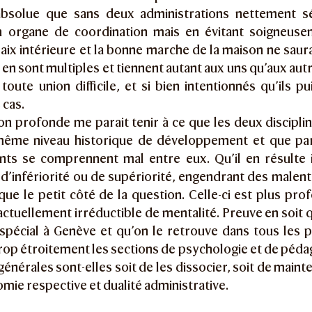
absolue que sans deux administrations nettement s
 organe de coordination mais en évitant soigneuse
paix intérieure et la bonne marche de la maison ne saur
 en sont multiples et tiennent autant aux uns qu’aux aut
ute union difficile, et si bien intentionnés qu’ils pu
 cas.
on profonde me parait tenir à ce que les deux disciplin
 même niveau historique de développement et que pa
nts se comprennent mal entre eux. Qu’il en résulte 
d’infériorité ou de supériorité, engendrant des malen
 que le petit côté de la question. Celle-ci est plus pro
actuellement irréductible de mentalité. Preuve en soit
 spécial à Genève et qu’on le retrouve dans tous les p
rop étroitement les sections de psychologie et de pédag
énérales sont-elles soit de les dissocier, soit de mainte
mie respective et dualité administrative.