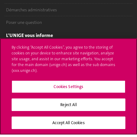
Démarches administratives
Poser une question
L'UNIGE vous informe
By clicking “Accept All Cookies”, you agree to the storing of
UNIGE Mobile
cookies on your device to enhance site navigation, analyze
site usage, and assist in our marketing efforts. You accept
Médias
for the main domain (unige.ch) as well as the sub domains
(xxx.unige.ch).
Offres d'emploi
Bibliothèque
Cookies Settings
Calendrier académique
Reject All
Médias sociaux UNIGE
Accept All Cookies